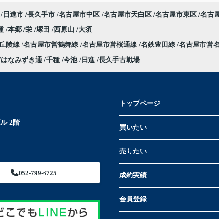
日進市
長久手市
名古屋市中区
名古屋市天白区
名古屋市東区
名古
種
本郷
栄
塚田
西原山
大須
部丘陵線
名古屋市営鶴舞線
名古屋市営桜通線
名鉄豊田線
名古屋市営
はなみずき通
千種
今池
日進
長久手古戦場
トップページ
ル 2階
買いたい
売りたい
052-799-6725
成約実績
会員登録