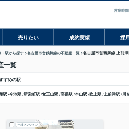
営業時間
売りたい
成約実績
採
線・駅から探す
名古屋市営鶴舞線の不動産一覧
名古屋市営鶴舞線 上前
産一覧
すすめの駅
種駅
/
今池駅
/
新栄町駅
/
覚王山駅
/
高岳駅
/
本山駅
/
吹上駅
/
上前津駅
/
川
一棟マンション