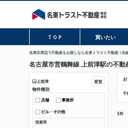
ＴＯＰ
買いたい
名東区周辺で不動産をお探しなら名東トラスト不動産
沿
名古屋市営鶴舞線 上前津駅の不動
お
上前津
変更
物件種別
千
店舗
事務所
ビル・その他
1
件
投資用