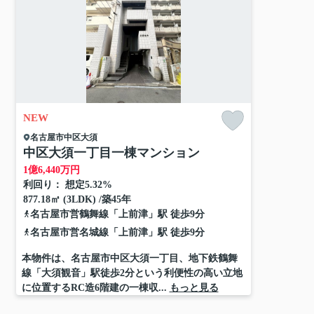
NEW
名古屋市中区
大須
中区大須一丁目一棟マンション
1
億
6,440
万円
利回り： 想定5.32%
877.18㎡ (3LDK) /築45年
名古屋市営鶴舞線
「
上前津
」駅 徒歩9分
名古屋市営名城線
「
上前津
」駅 徒歩9分
本物件は、名古屋市中区大須一丁目、地下鉄鶴舞
線「大須観音」駅徒歩2分という利便性の高い立地
に位置するRC造6階建の一棟収...
もっと見る