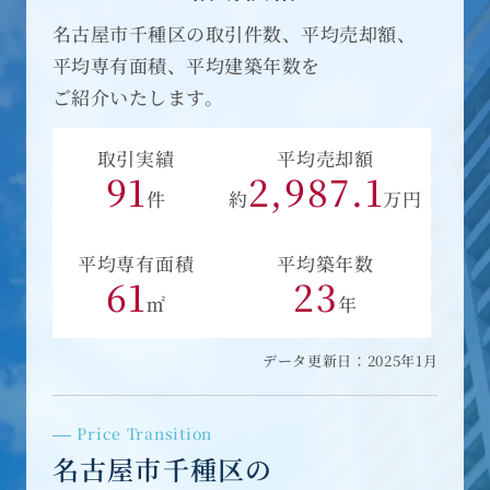
名古屋市千種区の取引件数、平均売却額、
平均専有面積、平均建築年数を
ご紹介いたします。
取引実績
平均売却額
91
2,987.1
件
約
万円
平均専有面積
平均築年数
61
23
㎡
年
データ更新日：2025年1月
Price Transition
名古屋市千種区の