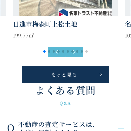
日進市梅森町上松土地
199.77㎡
10
もっと見る
よくある質問
Q&A
不動産の査定サービスは、