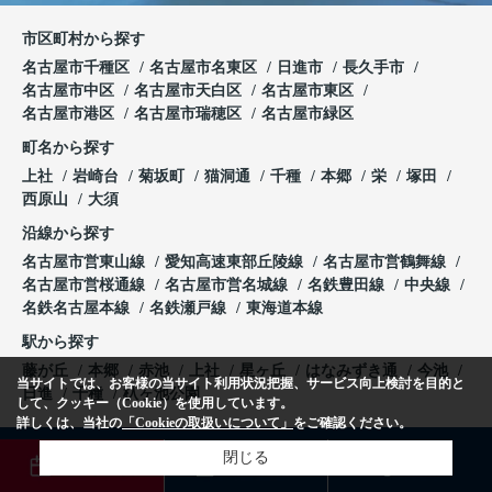
市区町村から探す
名古屋市千種区
名古屋市名東区
日進市
長久手市
名古屋市中区
名古屋市天白区
名古屋市東区
名古屋市港区
名古屋市瑞穂区
名古屋市緑区
町名から探す
上社
岩崎台
菊坂町
猫洞通
千種
本郷
栄
塚田
西原山
大須
沿線から探す
名古屋市営東山線
愛知高速東部丘陵線
名古屋市営鶴舞線
名古屋市営桜通線
名古屋市営名城線
名鉄豊田線
中央線
名鉄名古屋本線
名鉄瀬戸線
東海道本線
駅から探す
藤が丘
本郷
赤池
上社
星ヶ丘
はなみずき通
今池
当サイトでは、お客様の当サイト利用状況把握、サービス向上検討を目的と
日進
千種
杁ヶ池公園
して、クッキー（Cookie）を使用しています。
詳しくは、当社の
「Cookieの取扱いについて」
をご確認ください。
閉じる
名東トラスト不動産株式会社