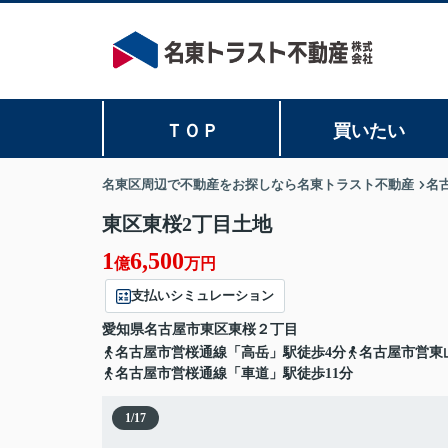
ＴＯＰ
買いたい
名東区周辺で不動産をお探しなら名東トラスト不動産
名
東区東桜2丁目土地
1
6,500
億
万円
支払いシミュレーション
愛知県
名古屋市東区
東桜
２丁目
名古屋市営桜通線「高岳」駅徒歩4分
名古屋市営東
名古屋市営桜通線「車道」駅徒歩11分
1
/
17