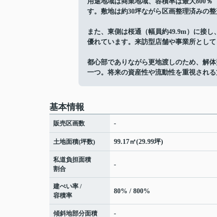
用途地域は商業地域、容積率は最大800％
す。敷地は約30坪ながら区画整理済みの
また、東側は桜通（幅員約49.9m）に接
優れています。来訪型店舗や事業所として
都心部でありながら更地渡しのため、解体
一つ。将来の資産性や流動性を重視される
基本情報
販売区画数
-
土地面積(坪数)
99.17㎡(29.99坪)
私道負担面積
-
割合
建ぺい率 /
80% / 800%
容積率
傾斜地部分面積
-