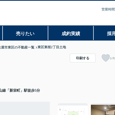
営業時間
売りたい
成約実績
採
東区東桜2丁目土地
古屋市東区の不動産一覧
印刷する
お気
山線「新栄町」駅徒歩5分