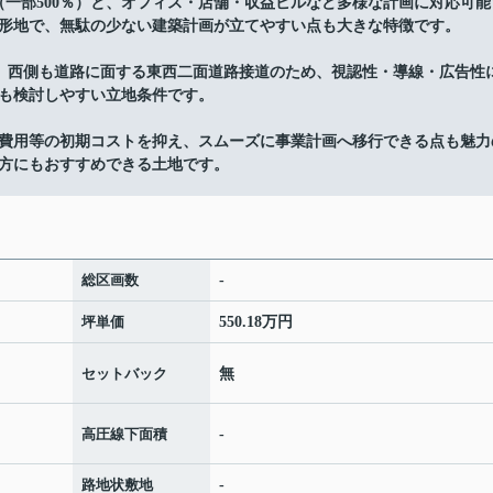
（一部500％）と、オフィス・店舗・収益ビルなど多様な計画に対応可能
整形地で、無駄の少ない建築計画が立てやすい点も大きな特徴です。
し、西側も道路に面する東西二面道路接道のため、視認性・導線・広告性
も検討しやすい立地条件です。
費用等の初期コストを抑え、スムーズに事業計画へ移行できる点も魅力
方にもおすすめできる土地です。
総区画数
-
坪単価
550.18万円
セットバック
無
高圧線下面積
-
路地状敷地
-