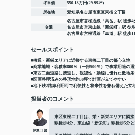
坪単価
550.18万円(29.99坪)
所在地
愛知県
名古屋市東区
東桜
２丁目
名古屋市営桜通線
「
高岳
」駅 徒歩4
交通
名古屋市営東山線
「
新栄町
」駅 徒歩
名古屋市営桜通線
「
車道
」駅 徒歩1
セールスポイント
■桜通・新栄エリアに近接する東桜二丁目の都心立地
■商業地域・容積率800％（一部500％）で事業用途の
■東西二面道路に接道し、視認性・動線に優れた敷地条
■区画整理済みの整形地約30坪で計画が立てやすい
■地下鉄2路線利用可で利便性と将来性を兼ね備えた立
担当者のコメント
東区東桜二丁目は、栄・新栄エリアに隣接
駅徒歩4分、東山線「新栄町」駅徒歩5分
伊豫田 健