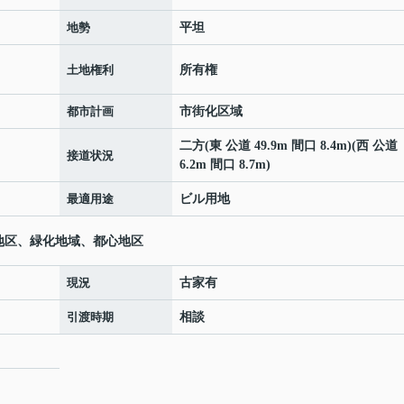
地勢
平坦
土地権利
所有権
都市計画
市街化区域
二方(東 公道 49.9m 間口 8.4m)(西 公道
接道状況
6.2m 間口 8.7m)
最適用途
ビル用地
地区、緑化地域、都心地区
現況
古家有
引渡時期
相談