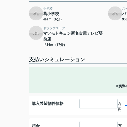
小学校
ス
葵小学校
バ
414ｍ（6分）
9
ドラッグストア
マツモトキヨシ新名古屋テレビ塔
前店
1314ｍ（17分）
支払いシミュレーション
※実際
購入希望物件価格
万
円
頭金
万