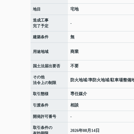
地目
宅地
造成工事
-
完了予定
建築条件
無
用途地域
商業
国土法届出要否
不要
その他
防火地域/準防火地域/駐車場整備
法令上の制限
取引態様
専任媒介
引渡条件
相談
開発許可番号
-
取引条件の
2026年08月14日
有効期限