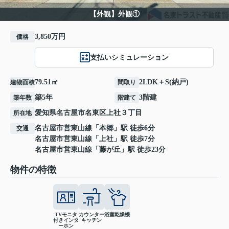
【外観】外観①
3,850万円
価格
支払いシミュレーション
79.51㎡
2LDK＋S(納戸)
建物面積
間取り
築5年
3階建
築年数
階建て
愛知県
名古屋市名東区
上社
３丁目
所在地
名古屋市営東山線
「
本郷
」駅 徒歩6分
交通
名古屋市営東山線
「
上社
」駅 徒歩7分
名古屋市営東山線
「
藤が丘
」駅 徒歩23分
物件の特徴
TVモニタ
カウンター
浴室乾燥機
付きインタ
キッチン
ーホン