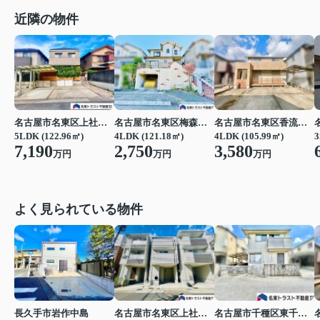
近隣の物件
名古屋市名東区梅森坂西１丁目
名古屋市名東区香流３丁目
名古屋市名東区上社５丁目
4LDK (121.18㎡)
4LDK (105.99㎡)
3
5LDK (122.96㎡)
2,750
3,580
7,190
万円
万円
万円
よく見られている物件
長久手市岩作中島
名古屋市名東区上社３丁目
名古屋市千種区東千種台