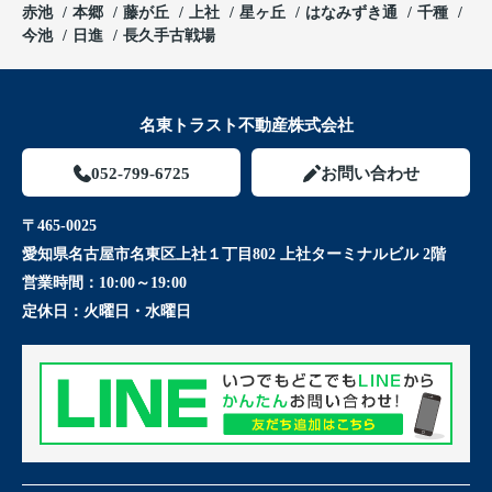
赤池
本郷
藤が丘
上社
星ヶ丘
はなみずき通
千種
今池
日進
長久手古戦場
名東トラスト不動産株式会社
052-799-6725
お問い合わせ
〒465-0025
愛知県名古屋市名東区上社１丁目802 上社ターミナルビル 2階
営業時間：
10:00～19:00
定休日：
火曜日・水曜日