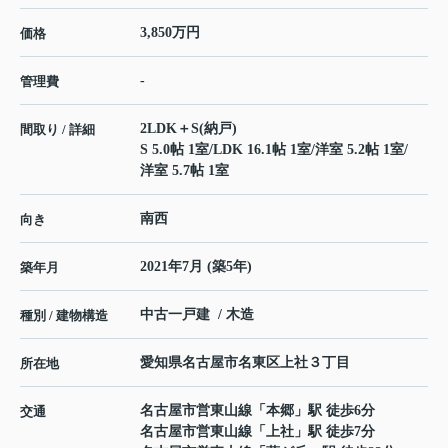
3,850万円
価格
-
管理費
2LDK＋S(納戸)
間取り / 詳細
S 5.0帖 1室
/
LDK 16.1帖 1室
/
洋室 5.2帖 1室
/
洋室 5.7帖 1室
南西
向き
2021年7月 (築5年)
築年月
中古一戸建 / 木造
種別 / 建物構造
愛知県
名古屋市名東区
上社
３丁目
所在地
名古屋市営東山線
「
本郷
」駅 徒歩6分
交通
名古屋市営東山線
「
上社
」駅 徒歩7分