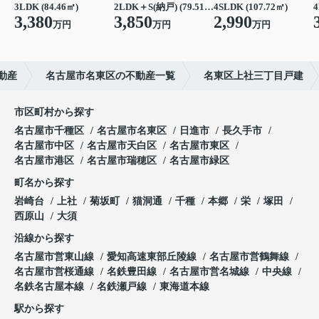
3LDK (84.46㎡)
2LDK＋S(納戸) (79.51㎡)
4SLDK (107.72㎡)
4
3,380
3,850
2,990
万円
万円
万円
動産
名古屋市名東区の不動産一覧
名東区上社三丁目戸建
市区町村から探す
名古屋市千種区
名古屋市名東区
日進市
長久手市
名古屋市中区
名古屋市天白区
名古屋市東区
名古屋市港区
名古屋市瑞穂区
名古屋市緑区
町名から探す
岩崎台
上社
菊坂町
猫洞通
千種
本郷
栄
塚田
西原山
大須
沿線から探す
名古屋市営東山線
愛知高速東部丘陵線
名古屋市営鶴舞線
名古屋市営桜通線
名鉄豊田線
名古屋市営名城線
中央線
名鉄名古屋本線
名鉄瀬戸線
東海道本線
駅から探す