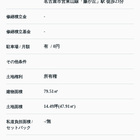
名古屋市営東山線
「
藤が丘
」駅 徒歩23分
-
修繕積立金
-
修繕積立基金
有 / 0円
駐車場 / 月額
その他条件
所有権
土地権利
79.51㎡
建物面積
14.49坪(47.91㎡)
土地面積
-/無
私道負担面積 /
セットバック