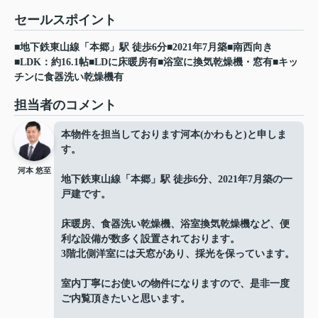
セールスポイント
■地下鉄東山線「本郷」駅 徒歩6分■2021年7月築■南西向き
■LDK：約16.1帖■LDに床暖房有■浴室に換気乾燥機・窓有■キッ
チンに食器洗い乾燥機有
担当者のコメント
本物件を担当しております河本(かわもと)と申しま
す。
河本 悠至
地下鉄東山線「本郷」駅 徒歩6分、2021年7月築の一
戸建です。
床暖房、食器洗い乾燥機、浴室換気乾燥機など、便
利な設備が数多く設置されております。
3階北側洋室には天窓があり、採光を保っています。
室内丁寧にお使いの物件になりますので、是非一度
ご内覧頂きたいと思います。