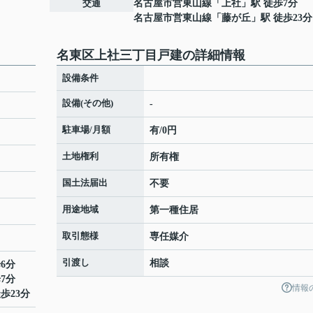
交通
名古屋市営東山線
「
上社
」駅 徒歩7分
名古屋市営東山線
「
藤が丘
」駅 徒歩23分
名東区上社三丁目戸建の詳細情報
設備条件
設備(その他)
-
駐車場/月額
有/0円
土地権利
所有権
国土法届出
不要
用途地域
第一種住居
取引態様
専任媒介
引渡し
相談
6分
7分
情報
歩23分