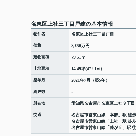
名東区上社三丁目戸建の基本情報
物件名
名東区上社三丁目戸建
価格
3,850万円
建物面積
79.51㎡
土地面積
14.49坪(47.91㎡)
築年月
2021年7月（築5年）
総戸数
-
所在地
愛知県
名古屋市名東区
上社
３丁目
交通
名古屋市営東山線
「
本郷
」駅 徒歩
名古屋市営東山線
「
上社
」駅 徒歩
名古屋市営東山線
「
藤が丘
」駅 徒