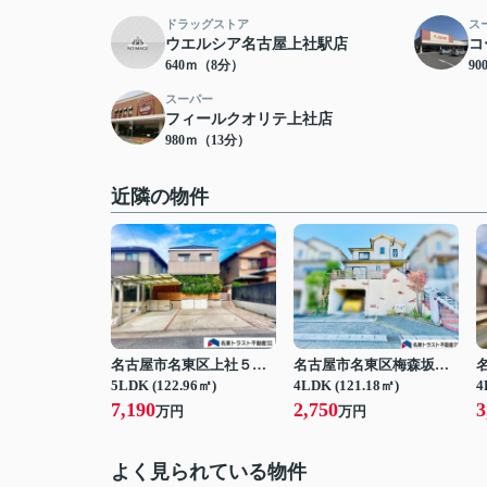
ドラッグストア
ス
ウエルシア名古屋上社駅店
コ
640ｍ（8分）
9
スーパー
フィールクオリテ上社店
980ｍ（13分）
近隣の物件
名古屋市名東区上社５丁目
名古屋市名東区梅森坂西１丁目
5LDK (122.96㎡)
4LDK (121.18㎡)
4
7,190
2,750
3
万円
万円
よく見られている物件