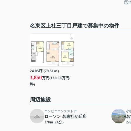
名東区上社三丁目戸建で募集中の物件
24.05坪 (79.51㎡)
3,850
万円(160.08万円/
坪)
周辺施設
コンビニエンスストア
小
ローソン 名東社が丘店
名
270ｍ（4分）
2