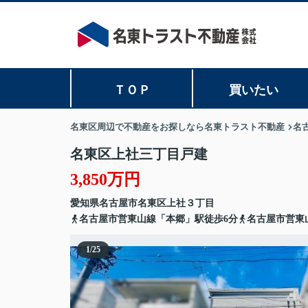
ＴＯＰ
買いたい
名東区周辺で不動産をお探しなら名東トラスト不動産
名
名東区上社三丁目戸建
3,850万円
愛知県
名古屋市名東区
上社
３丁目
名古屋市営東山線「本郷」駅徒歩6分
名古屋市営東
1
/
25