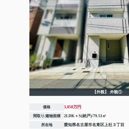
【外観】
外観①
価格
3,850万円
間取り/建物面積
2LDK＋S(納戸)/79.51㎡
所在地
愛知県
名古屋市名東区
上社
３丁目