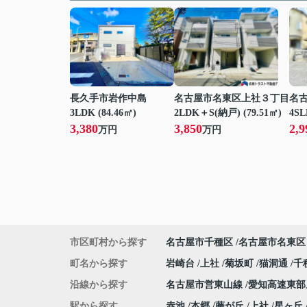
長久手市岩作中島
名古屋市名東区上社３丁目
名
3LDK (84.46㎡)
2LDK＋S(納戸) (79.51㎡)
4SL
3,380
3,850
2,9
万円
万円
市区町村から探す
名古屋市千種区
名古屋市名東区
町名から探す
岩崎台
上社
菊坂町
猫洞通
千
沿線から探す
名古屋市営東山線
愛知高速東
駅から探す
赤池
本郷
藤が丘
上社
星ヶ丘