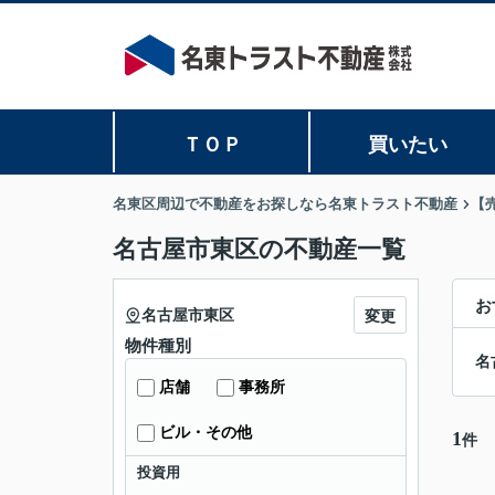
ＴＯＰ
買いたい
名東区周辺で不動産をお探しなら名東トラスト不動産
【
名古屋市東区の不動産一覧
お
名古屋市東区
変更
物件種別
名
店舗
事務所
ビル・その他
1
件
投資用