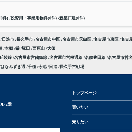
0件)
投資用・事業用物件(0件)
新築戸建(0件)
日進市
長久手市
名古屋市中区
名古屋市天白区
名古屋市東区
名古
種
本郷
栄
塚田
西原山
大須
部丘陵線
名古屋市営鶴舞線
名古屋市営桜通線
名鉄豊田線
名古屋市営
はなみずき通
千種
今池
日進
長久手古戦場
トップページ
ル 2階
買いたい
売りたい