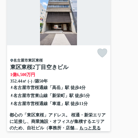
名古屋市東区
東桜
東区東桜2丁目空きビル
1
億
6,500
万円
352.44㎡ (-) /築50年
名古屋市営桜通線
「
高岳
」駅 徒歩4分
名古屋市営東山線
「
新栄町
」駅 徒歩5分
名古屋市営桜通線
「
車道
」駅 徒歩11分
都心の「東区東桜」アドレス。 桜通・新栄エリア
に近接し、商業施設・オフィスが集積するエリア
のため、自社ビル（事務所・店舗...
もっと見る