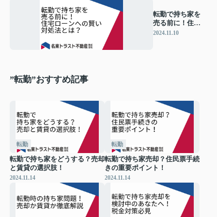
転勤で持ち家を
売る前に！住宅
ローンへの賢い
2024.11.10
対処法とは？
”転勤”おすすめ記事
転勤
転勤
転勤で持ち家をどうする？売却
転勤で持ち家売却？住民票手続
と賃貸の選択肢！
きの重要ポイント！
2024.11.14
2024.11.14