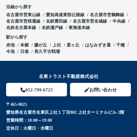
沿線から探す
名古屋市営東山線
愛知高速東部丘陵線
名古屋市営鶴舞線
名古屋市営桜通線
名鉄豊田線
名古屋市営名城線
中央線
名鉄名古屋本線
名鉄瀬戸線
東海道本線
駅から探す
赤池
本郷
藤が丘
上社
星ヶ丘
はなみずき通
千種
今池
日進
長久手古戦場
名東トラスト不動産株式会社
052-799-6725
お問い合わせ
〒465-0025
愛知県名古屋市名東区上社１丁目802 上社ターミナルビル 2階
営業時間：
10:00～19:00
定休日：
火曜日・水曜日