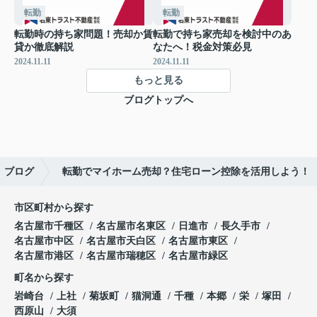
転勤
転勤
転勤時の持ち家問題！売却か賃
転勤で持ち家売却を検討中のあ
貸か徹底解説
なたへ！税金対策必見
2024.11.11
2024.11.11
もっと見る
ブログトップへ
ブログ
転勤でマイホーム売却？住宅ローン控除を活用しよう！
市区町村から探す
名古屋市千種区
名古屋市名東区
日進市
長久手市
名古屋市中区
名古屋市天白区
名古屋市東区
名古屋市港区
名古屋市瑞穂区
名古屋市緑区
町名から探す
岩崎台
上社
菊坂町
猫洞通
千種
本郷
栄
塚田
西原山
大須