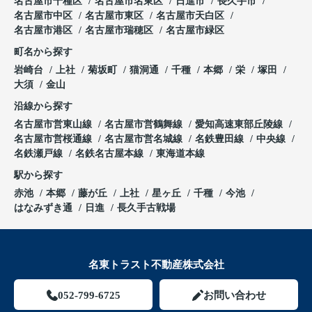
名古屋市千種区
名古屋市名東区
日進市
長久手市
名古屋市中区
名古屋市東区
名古屋市天白区
名古屋市港区
名古屋市瑞穂区
名古屋市緑区
町名から探す
岩崎台
上社
菊坂町
猫洞通
千種
本郷
栄
塚田
大須
金山
沿線から探す
名古屋市営東山線
名古屋市営鶴舞線
愛知高速東部丘陵線
名古屋市営桜通線
名古屋市営名城線
名鉄豊田線
中央線
名鉄瀬戸線
名鉄名古屋本線
東海道本線
駅から探す
赤池
本郷
藤が丘
上社
星ヶ丘
千種
今池
はなみずき通
日進
長久手古戦場
名東トラスト不動産株式会社
052-799-6725
お問い合わせ