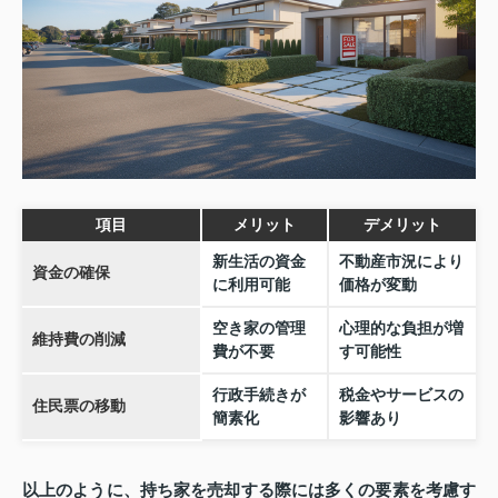
項目
メリット
デメリット
新生活の資金
不動産市況により
資金の確保
に利用可能
価格が変動
空き家の管理
心理的な負担が増
維持費の削減
費が不要
す可能性
行政手続きが
税金やサービスの
住民票の移動
簡素化
影響あり
以上のように、持ち家を売却する際には多くの要素を考慮す