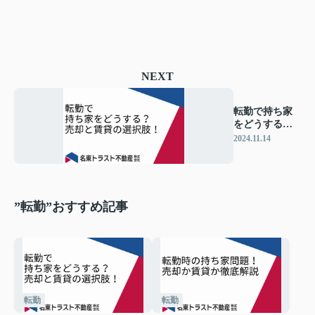
NEXT
転勤で持ち家
をどうする？
売却と賃貸の
2024.11.14
選択肢！
”転勤”おすすめ記事
転勤
転勤