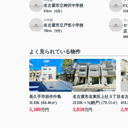
中学校
ス
名古屋市立神沢中学校
E
450ｍ（6分）
6
小学校
コ
名古屋市立戸笠小学校
セ
700ｍ（9分）
店
8
よく見られている物件
長久手市岩作中島
名古屋市名東区上社３丁目
名
3LDK (84.46㎡)
2LDK＋S(納戸) (79.51㎡)
4SL
3,380
3,850
2,9
万円
万円