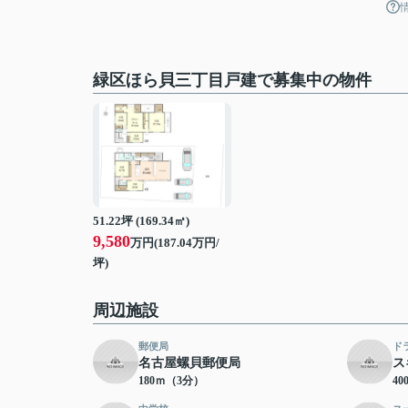
緑区ほら貝三丁目戸建で募集中の物件
51.22坪 (169.34㎡)
9,580
万円(187.04万円/
坪)
周辺施設
郵便局
ド
名古屋螺貝郵便局
ス
180ｍ（3分）
4