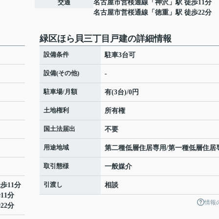
交通
名古屋市営桜通線
「
神沢
」駅 徒歩11分
名古屋市営桜通線
「
徳重
」駅 徒歩22分
緑区ほら貝三丁目戸建の詳細情報
設備条件
駐車3台可
設備(その他)
-
駐車場/月額
有(3台)/0円
土地権利
所有権
国土法届出
不要
用途地域
第二種低層住居専用/第一種低層住居
取引態様
一般媒介
引渡し
歩11分
相談
11分
情報
22分