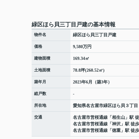
緑区ほら貝三丁目戸建の基本情報
物件名
緑区ほら貝三丁目戸建
価格
9,580万円
建物面積
169.34㎡
土地面積
78.8坪(260.52㎡)
築年月
2023年6月（築3年）
総戸数
-
所在地
愛知県
名古屋市緑区
ほら貝
３丁目
交通
名古屋市営桜通線
「
相生山
」駅 徒
名古屋市営桜通線
「
神沢
」駅 徒歩
名古屋市営桜通線
「
徳重
」駅 徒歩