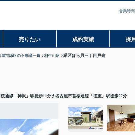
営業時間
売りたい
成約実績
採
古屋市緑区の不動産一覧
相生山駅
緑区ほら貝三丁目戸建
桜通線「神沢」駅徒歩11分
名古屋市営桜通線「徳重」駅徒歩22分