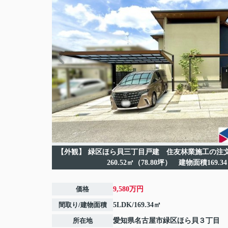
【外観】
緑区ほら貝三丁目戸建 住友林業施工の注文住
260.52㎡（78.80坪） 建物面積169.3
価格
9,580万円
間取り/建物面積
5LDK/169.34㎡
所在地
愛知県
名古屋市緑区
ほら貝
３丁目