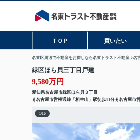
ＴＯＰ
買いたい
名東区周辺で不動産をお探しなら名東トラスト不動産
名
緑区ほら貝三丁目戸建
9,580万円
愛知県
名古屋市緑区
ほら貝
３丁目
名古屋市営桜通線「相生山」駅徒歩11分
名古屋市営
1
/
16