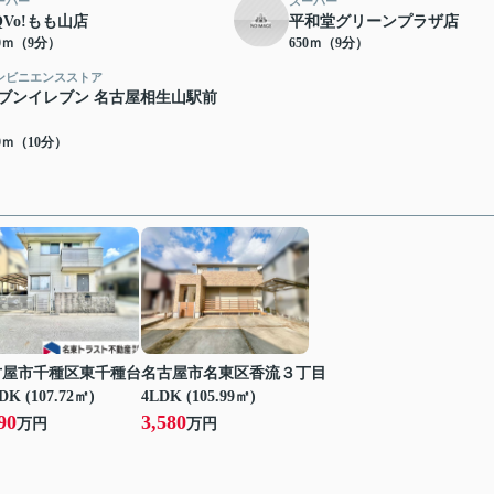
ーパー
スーパー
QVo!もも山店
平和堂グリーンプラザ店
50ｍ（9分）
650ｍ（9分）
ンビニエンスストア
ブンイレブン 名古屋相生山駅前
00ｍ（10分）
古屋市千種区東千種台
名古屋市名東区香流３丁目
DK (107.72㎡)
4LDK (105.99㎡)
90
3,580
万円
万円