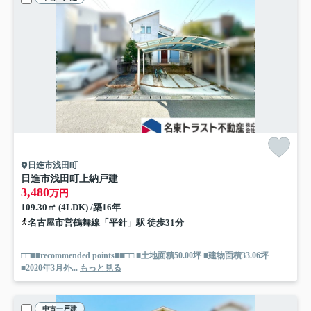
日進市浅田町
日進市浅田町上納戸建
3,480
万円
109.30㎡ (4LDK) /築16年
名古屋市営鶴舞線「平針」駅 徒歩31分
□□■■recommended points■■□□ ■土地面積50.00坪 ■建物面積33.06坪
■2020年3月外...
もっと見る
中古一戸建