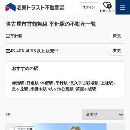
0
ログイン
お気に入り
名古屋市営鶴舞線 平針駅の不動産一覧
変更
平針駅
変更
4K,4DK,4LDK以上,販売中
おすすめの駅
赤池駅
/
日進駅
/
本郷駅
/
平針駅
/
長久手古戦場駅
/
上社駅
/
星ヶ丘駅
/
米野木駅
/
杁ヶ池公園駅
/
茶屋ヶ坂駅
5
件
中古一戸建