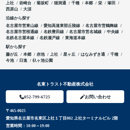
上社
岩崎台
菊坂町
猫洞通
千種
本郷
栄
塚田
西原山
大須
沿線から探す
名古屋市営東山線
愛知高速東部丘陵線
名古屋市営鶴舞線
名古屋市営桜通線
名鉄豊田線
名古屋市営名城線
中央線
名鉄名古屋本線
名鉄瀬戸線
東海道本線
駅から探す
藤が丘
本郷
赤池
上社
星ヶ丘
はなみずき通
千種
今池
日進
杁ヶ池公園
名東トラスト不動産株式会社
052-799-6725
お問い合わせ
〒465-0025
愛知県名古屋市名東区上社１丁目802 上社ターミナルビル 2階
営業時間：
10:00～19:00