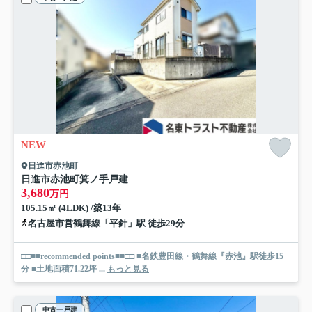
NEW
日進市赤池町
日進市赤池町箕ノ手戸建
3,680
万円
105.15㎡ (4LDK) /築13年
名古屋市営鶴舞線「平針」駅 徒歩29分
□□■■recommended points■■□□ ■名鉄豊田線・鶴舞線『赤池』駅徒歩15
分 ■土地面積71.22坪 ...
もっと見る
中古一戸建