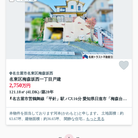
名古屋市名東区梅森坂西
名東区梅森坂西一丁目戸建
2,750
万円
121.18㎡ (4LDK) /築28年
名古屋市営鶴舞線「平針」駅 バス16分 愛知県日進市「梅森台三丁目」 停歩10分
本物件を担当しております河本(かわもと)と申します。 土地面積：約
63.67坪、建物面積：約36.65坪、 閑静な住宅...
もっと見る