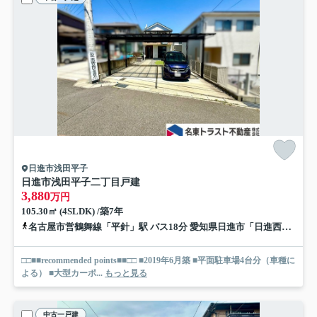
日進市浅田平子
日進市浅田平子二丁目戸建
3,880
万円
105.30㎡ (4SLDK) /築7年
名古屋市営鶴舞線「平針」駅 バス18分 愛知県日進市「日進西高校」 停歩3分
□□■■recommended points■■□□ ■2019年6月築 ■平面駐車場4台分（車種に
よる） ■大型カーポ...
もっと見る
中古一戸建