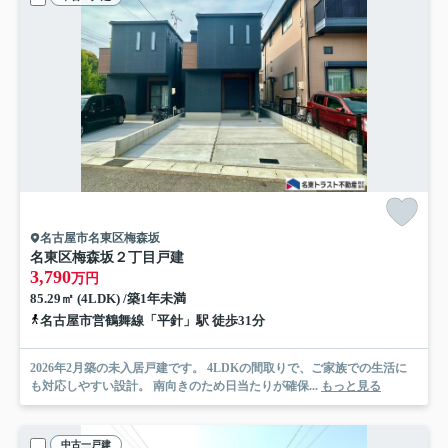
名古屋市名東区梅森坂
名東区梅森坂２丁目戸建
3,790
万円
85.29㎡ (4LDK) /築1年未満
名古屋市営鶴舞線「平針」駅 徒歩31分
2026年2月築の未入居戸建です。 4LDKの間取りで、ご家族での生活に
も対応しやすい設計。 南向きのため日当たりが確保...
もっと見る
中古一戸建