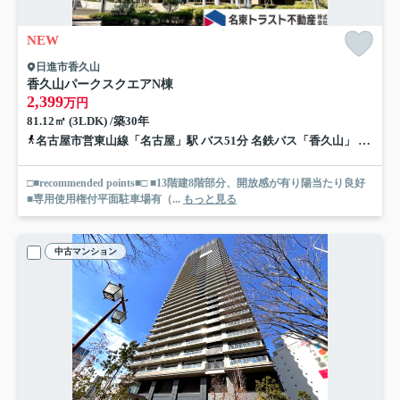
NEW
日進市香久山
香久山パークスクエアN棟
2,399
万円
81.12㎡ (3LDK) /築30年
名古屋市営東山線「名古屋」駅 バス51分 名鉄バス「香久山」 停歩5分
□■recommended points■□ ■13階建8階部分、開放感が有り陽当たり良好
■専用使用権付平面駐車場有（...
もっと見る
中古マンション