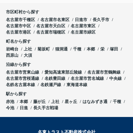
市区町村から探す
名古屋市千種区
名古屋市名東区
日進市
長久手市
名古屋市中区
名古屋市天白区
名古屋市東区
名古屋市港区
名古屋市瑞穂区
名古屋市緑区
町名から探す
岩崎台
上社
菊坂町
猫洞通
千種
本郷
栄
塚田
西原山
大須
沿線から探す
名古屋市営東山線
愛知高速東部丘陵線
名古屋市営鶴舞線
名古屋市営桜通線
名鉄豊田線
名古屋市営名城線
中央線
名鉄名古屋本線
名鉄瀬戸線
東海道本線
駅から探す
赤池
本郷
藤が丘
上社
星ヶ丘
はなみずき通
千種
今池
日進
長久手古戦場
名東トラスト不動産株式会社