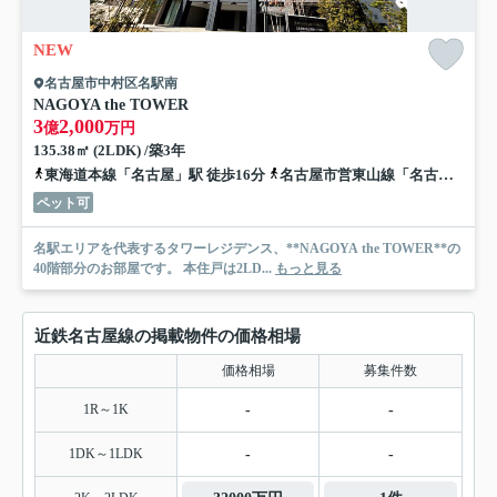
NEW
名古屋市中村区名駅南
NAGOYA the TOWER
3
2,000
億
万円
135.38㎡ (2LDK) /築3年
東海道本線「名古屋」駅 徒歩16分
名古屋市営東山線「名古屋」駅 徒歩14分
ペット可
名駅エリアを代表するタワーレジデンス、**NAGOYA the TOWER**の
40階部分のお部屋です。 本住戸は2LD...
もっと見る
近鉄名古屋線の掲載物件の価格相場
価格相場
募集件数
1R～1K
-
-
1DK～1LDK
-
-