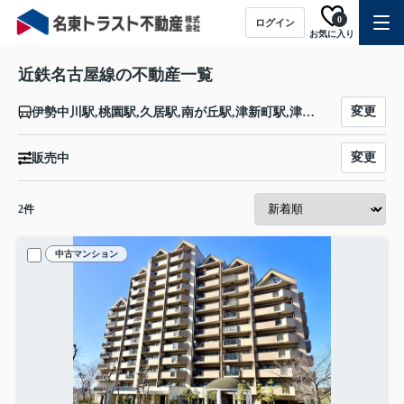
0
ログイン
お気に入り
近鉄名古屋線の不動産一覧
変更
伊勢中川駅,桃園駅,久居駅,南が丘駅,津新町駅,津駅,江戸橋駅,高田本山駅,白塚駅,豊津上野駅,千里駅,磯山駅,鼓ヶ浦駅,白子駅,千代崎駅,伊勢若松駅,箕田駅,長太ノ浦駅,楠駅,北楠駅,塩浜駅,海山道駅,新正駅,近鉄四日市駅,川原町駅,阿倉川駅,霞ヶ浦駅,近鉄富田駅,川越富洲原駅,伊勢朝日駅,益生駅,桑名駅,近鉄長島駅,近鉄弥富駅,佐古木駅,富吉駅,近鉄蟹江駅,戸田駅,伏屋駅,近鉄八田駅,烏森駅,黄金駅,米野駅,名古屋駅
変更
販売中
2
件
中古マンション