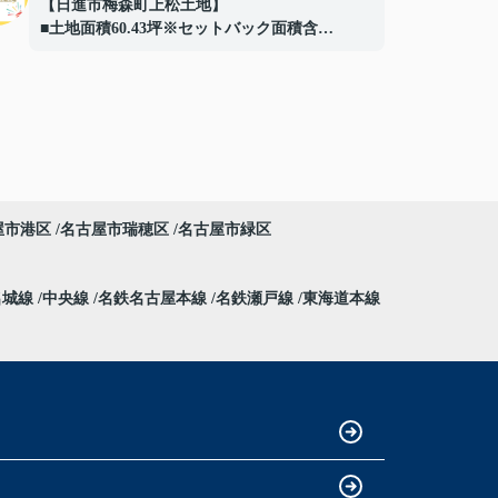
【日進市梅森町上松土地】
■土地面積60.43坪※セットバック面積含
■東側間口約4.7m
■解体更地渡し
■周辺には豊富な生活施設
■建築条件はありません！
お好きなハウスメーカー、工務店にて建築可
能
ご成約ありがとうございました！
屋市港区
名古屋市瑞穂区
名古屋市緑区
名城線
中央線
名鉄名古屋本線
名鉄瀬戸線
東海道本線