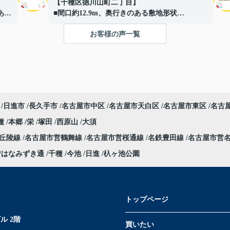
【千種区徳川山町二丁目】
ある
■間口約12.9m、奥行きのある敷地形状
■落ち着いた住宅街に位置する住環境重視の立
お客様の声一覧
地
■道路との高低差により、外部からの視線が入
りにくい落ち着いた敷地
■高低差を活かしたプライバシー性の高い敷地
形状
■現況：更地徳川山町土地】
移動
ご成約ありがとうございました！
日進市
長久手市
名古屋市中区
名古屋市天白区
名古屋市東区
名古
種
本郷
栄
塚田
西原山
大須
部丘陵線
名古屋市営鶴舞線
名古屋市営桜通線
名鉄豊田線
名古屋市営
はなみずき通
千種
今池
日進
杁ヶ池公園
トップページ
ル 2階
買いたい