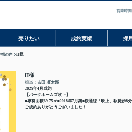
営業時間
売りたい
成約実績
採
客様の声
H様
H様
担当：吉田 凜太郎
2025年4月成約
【パークホームズ吹上】
■専有面積69.75㎡■2018年7月築■桜通線「吹上」駅徒歩8分
ご成約ありがとうございました！