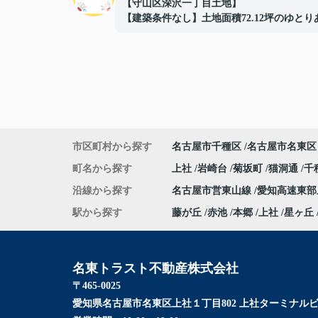
【守山区深沢一丁目土地】
【建築条件なし】土地面積72.12坪のゆとり
敷地！
■建築条件なしの住宅用地
■間口約14.4ｍでプランの自由度良好
■解体更地渡しでスムーズに建築可能
■閑静な住宅地に立地
■イオン守山店まで約500ｍ
■日常の買い物にも便利な住環境
■守山スマートインターまで車で約3分で車
市区町村から探す
名古屋市千種区
名古屋市名東区
の利便性も良好
■お好きなハウスメーカーで建築可能
町名から探す
上社
岩崎台
菊坂町
猫洞通
千
ご成約ありがとうございました！
沿線から探す
名古屋市営東山線
愛知高速東
駅から探す
藤が丘
赤池
本郷
上社
星ヶ丘
名東トラスト不動産株式会社
〒465-0025
愛知県名古屋市名東区上社１丁目802 上社ターミナルビ