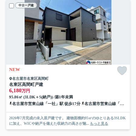
中古一戸建
NEW
名古屋市名東区高間町
名東区高間町戸建
6,180
万円
95.86㎡ (3LDK＋S(納戸)) /築1年未満
名古屋市営東山線「一社」駅 徒歩17分
名古屋市営東山線「星ヶ丘」駅 徒歩21分
2026年7月完成の未入居戸建です。 建物面積約95㎡のゆとりある3SLDK
に加え、WICや納戸を備えた収納力の高さが魅...
もっと見る