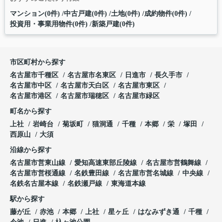
マンション(0件)
中古戸建(0件)
土地(0件)
成約物件(0件)
投資用・事業用物件(0件)
新築戸建(0件)
市区町村から探す
名古屋市千種区
名古屋市名東区
日進市
長久手市
名古屋市中区
名古屋市天白区
名古屋市東区
名古屋市港区
名古屋市瑞穂区
名古屋市緑区
町名から探す
上社
岩崎台
菊坂町
猫洞通
千種
本郷
栄
塚田
西原山
大須
沿線から探す
名古屋市営東山線
愛知高速東部丘陵線
名古屋市営鶴舞線
名古屋市営桜通線
名鉄豊田線
名古屋市営名城線
中央線
名鉄名古屋本線
名鉄瀬戸線
東海道本線
駅から探す
藤が丘
赤池
本郷
上社
星ヶ丘
はなみずき通
千種