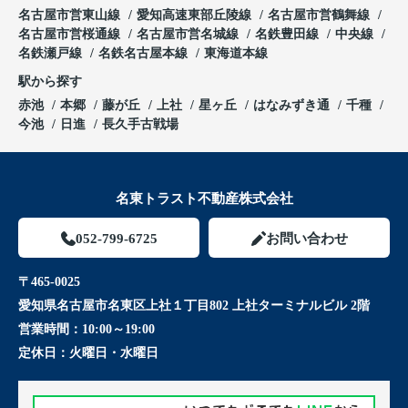
名古屋市営東山線
愛知高速東部丘陵線
名古屋市営鶴舞線
名古屋市営桜通線
名古屋市営名城線
名鉄豊田線
中央線
名鉄瀬戸線
名鉄名古屋本線
東海道本線
駅から探す
赤池
本郷
藤が丘
上社
星ヶ丘
はなみずき通
千種
今池
日進
長久手古戦場
名東トラスト不動産株式会社
052-799-6725
お問い合わせ
〒465-0025
愛知県名古屋市名東区上社１丁目802 上社ターミナルビル 2階
営業時間：
10:00～19:00
定休日：
火曜日・水曜日