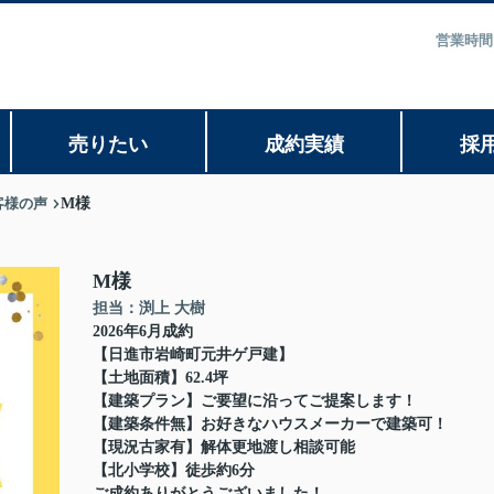
営業時間
売りたい
成約実績
採
客様の声
M様
M様
担当：渕上 大樹
2026年6月成約
【日進市岩崎町元井ゲ戸建】
【土地面積】62.4坪
【建築プラン】ご要望に沿ってご提案します！
【建築条件無】お好きなハウスメーカーで建築可！
【現況古家有】解体更地渡し相談可能
【北小学校】徒歩約6分
ご成約ありがとうございました！