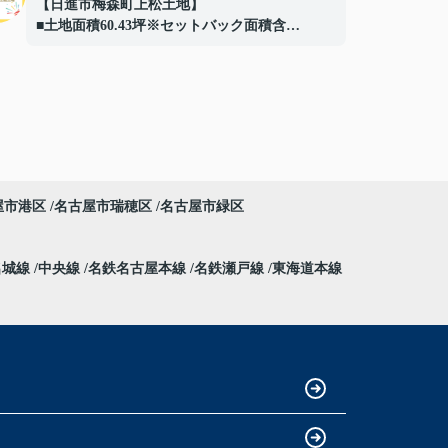
【日進市梅森町上松土地】
■土地面積60.43坪※セットバック面積含
■東側間口約4.7m
■解体更地渡し
■周辺には豊富な生活施設
■建築条件はありません！
お好きなハウスメーカー、工務店にて建築可
能
ご成約ありがとうございました！
屋市港区
名古屋市瑞穂区
名古屋市緑区
名城線
中央線
名鉄名古屋本線
名鉄瀬戸線
東海道本線