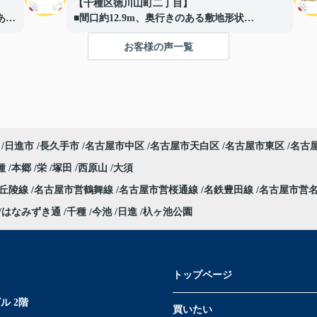
【千種区徳川山町二丁目】
ある
■間口約12.9m、奥行きのある敷地形状
■落ち着いた住宅街に位置する住環境重視の立
お客様の声一覧
地
■道路との高低差により、外部からの視線が入
りにくい落ち着いた敷地
■高低差を活かしたプライバシー性の高い敷地
形状
■現況：更地徳川山町土地】
移動
ご成約ありがとうございました！
日進市
長久手市
名古屋市中区
名古屋市天白区
名古屋市東区
名古
種
本郷
栄
塚田
西原山
大須
部丘陵線
名古屋市営鶴舞線
名古屋市営桜通線
名鉄豊田線
名古屋市営
はなみずき通
千種
今池
日進
杁ヶ池公園
トップページ
ル 2階
買いたい