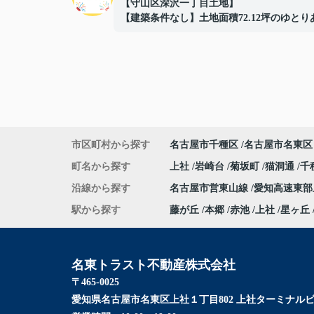
【守山区深沢一丁目土地】
【建築条件なし】土地面積72.12坪のゆとり
敷地！
■建築条件なしの住宅用地
■間口約14.4ｍでプランの自由度良好
■解体更地渡しでスムーズに建築可能
■閑静な住宅地に立地
■イオン守山店まで約500ｍ
■日常の買い物にも便利な住環境
■守山スマートインターまで車で約3分で車
市区町村から探す
名古屋市千種区
名古屋市名東区
の利便性も良好
■お好きなハウスメーカーで建築可能
町名から探す
上社
岩崎台
菊坂町
猫洞通
千
ご成約ありがとうございました！
沿線から探す
名古屋市営東山線
愛知高速東
駅から探す
藤が丘
本郷
赤池
上社
星ヶ丘
名東トラスト不動産株式会社
〒465-0025
愛知県名古屋市名東区上社１丁目802 上社ターミナルビ