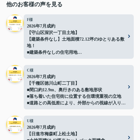
他のお客様の声を見る
F様
2026年7月成約
【守山区深沢一丁目土地】
【建築条件なし】土地面積72.12坪のゆとりある敷
地！
■建築条件なしの住宅用地
■間口約14.4ｍでプランの自由度良好
■解体更地渡しでスムーズに建築可能
C様
■閑静な住宅地に立地
2026年7月成約
■イオン守山店まで約500ｍ
【千種区徳川山町二丁目】
■日常の買い物にも便利な住環境
■間口約12.9m、奥行きのある敷地形状
■守山スマートインターまで車で約3分で車移動の
■落ち着いた住宅街に位置する住環境重視の立地
利便性も良好
■道路との高低差により、外部からの視線が入りに
■お好きなハウスメーカーで建築可能
くい落ち着いた敷地
ご成約ありがとうございました！
■高低差を活かしたプライバシー性の高い敷地形状
U様
■現況：更地徳川山町土地】
2026年7月成約
ご成約ありがとうございました！
【日進市梅森町上松土地】