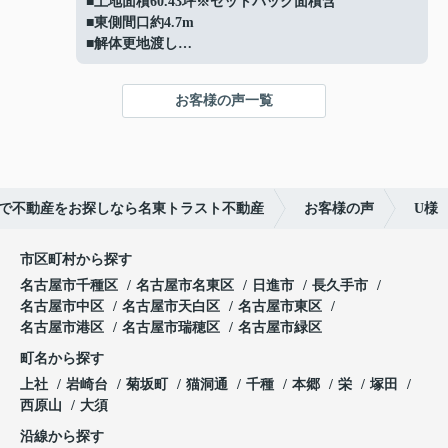
■土地面積60.43坪※セットバック面積含
■東側間口約4.7m
■解体更地渡し
■周辺には豊富な生活施設
■建築条件はありません！
お客様の声一覧
お好きなハウスメーカー、工務店にて建築可能
ご成約ありがとうございました！
で不動産をお探しなら名東トラスト不動産
お客様の声
U様
市区町村から探す
名古屋市千種区
名古屋市名東区
日進市
長久手市
名古屋市中区
名古屋市天白区
名古屋市東区
名古屋市港区
名古屋市瑞穂区
名古屋市緑区
町名から探す
上社
岩崎台
菊坂町
猫洞通
千種
本郷
栄
塚田
西原山
大須
沿線から探す