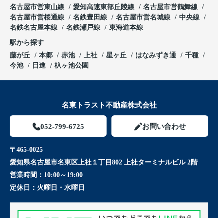
名古屋市営東山線
愛知高速東部丘陵線
名古屋市営鶴舞線
名古屋市営桜通線
名鉄豊田線
名古屋市営名城線
中央線
名鉄名古屋本線
名鉄瀬戸線
東海道本線
駅から探す
藤が丘
本郷
赤池
上社
星ヶ丘
はなみずき通
千種
今池
日進
杁ヶ池公園
名東トラスト不動産株式会社
052-799-6725
お問い合わせ
〒465-0025
愛知県名古屋市名東区上社１丁目802 上社ターミナルビル 2階
営業時間：
10:00～19:00
定休日：
火曜日・水曜日