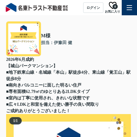
0
ログイン
お気に入り
M様
担当：伊豫田 健
2026年6月成約
【城山パークマンション】
■地下鉄東山線・名城線「本山」駅徒歩4分、東山線「覚王山」駅
徒歩8分
■南向きバルコニーに面した明るい住戸
■専有面積62.79㎡のゆとりある2LDKタイプ
■室内は丁寧に使用され、きれいな状態です
■広々LDKと和室を備えた使い勝手の良い間取り
ご成約ありがとうございました！
1
/
1