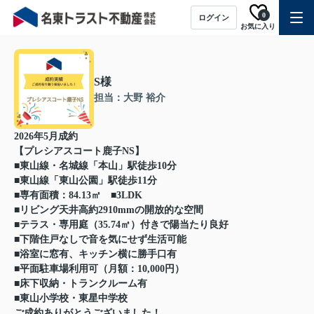
0
ログイン
お気に入り
S様
担当：大野 裕介
2026年5月成約
【プレシアスコート鹿子NS】
■東山線・名城線「本山」駅徒歩10分
■東山線「東山公園」駅徒歩11分
■専有面積：84.13㎡ ■3LDK
■リビング天井高約2910mmの開放的な空間
■テラス・専用庭（35.74㎡）付きで陽当たり良好
■下階住戸なしで音を気にせず生活可能
■浴室に窓有、キッチン横に勝手口有
■平面駐車場利用可（月額：10,000円）
■床下収納・トランクルーム有
■東山小学校・東星中学校
ご成約ありがとうございました！