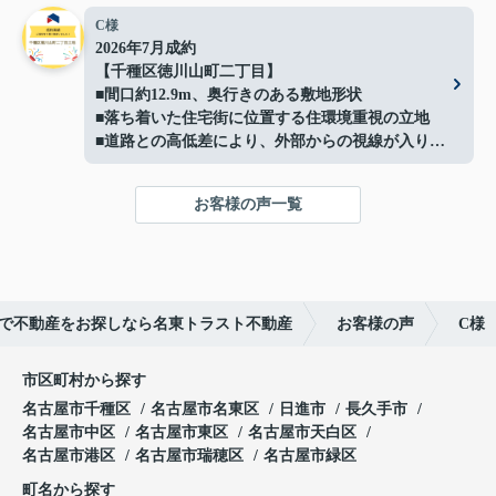
■解体更地渡しでスムーズに建築可能
C様
■閑静な住宅地に立地
2026年7月成約
■イオン守山店まで約500ｍ
【千種区徳川山町二丁目】
■日常の買い物にも便利な住環境
■間口約12.9m、奥行きのある敷地形状
■守山スマートインターまで車で約3分で車移動の
■落ち着いた住宅街に位置する住環境重視の立地
利便性も良好
■道路との高低差により、外部からの視線が入りに
■お好きなハウスメーカーで建築可能
くい落ち着いた敷地
ご成約ありがとうございました！
■高低差を活かしたプライバシー性の高い敷地形状
お客様の声一覧
■現況：更地徳川山町土地】
ご成約ありがとうございました！
で不動産をお探しなら名東トラスト不動産
お客様の声
C様
市区町村から探す
名古屋市千種区
名古屋市名東区
日進市
長久手市
名古屋市中区
名古屋市東区
名古屋市天白区
名古屋市港区
名古屋市瑞穂区
名古屋市緑区
町名から探す