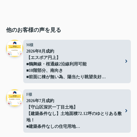
他のお客様の声を見る
M様
2026年8月成約
【エスポア円上】
■鶴舞線・桜通線2沿線利用可能
■10階部分、南向き
■前面に棟が無い為、陽当たり眺望良好
■ペット飼育可能(規約による制限有)
■バルコニーにガーデンバン（水栓）有
F様
■「円上」停（徒歩5分）より
2026年7月成約
栄、高速バスセンターへのアクセス可能
【守山区深沢一丁目土地】
ご成約ありがとうございました！
【建築条件なし】土地面積72.12坪のゆとりある敷
地！
■建築条件なしの住宅用地
■間口約14.4ｍでプランの自由度良好