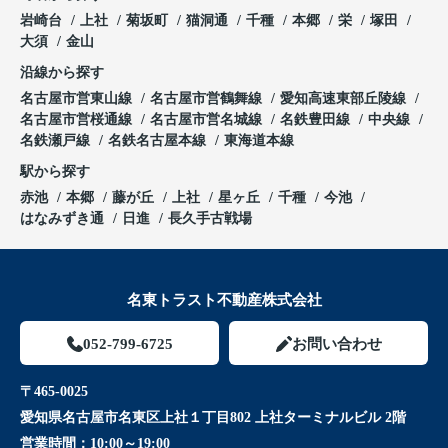
岩崎台
上社
菊坂町
猫洞通
千種
本郷
栄
塚田
大須
金山
沿線から探す
名古屋市営東山線
名古屋市営鶴舞線
愛知高速東部丘陵線
名古屋市営桜通線
名古屋市営名城線
名鉄豊田線
中央線
名鉄瀬戸線
名鉄名古屋本線
東海道本線
駅から探す
赤池
本郷
藤が丘
上社
星ヶ丘
千種
今池
はなみずき通
日進
長久手古戦場
名東トラスト不動産株式会社
052-799-6725
お問い合わせ
〒465-0025
愛知県名古屋市名東区上社１丁目802 上社ターミナルビル 2階
営業時間：
10:00～19:00