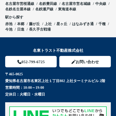
名古屋市営桜通線
名鉄豊田線
名古屋市営名城線
中央線
名鉄名古屋本線
名鉄瀬戸線
東海道本線
駅から探す
赤池
本郷
藤が丘
上社
星ヶ丘
はなみずき通
千種
今池
日進
長久手古戦場
名東トラスト不動産株式会社
052-799-6725
お問い合わせ
〒465-0025
愛知県名古屋市名東区上社１丁目802 上社ターミナルビル 2階
営業時間：
10:00～19:00
定休日：
火曜日・水曜日