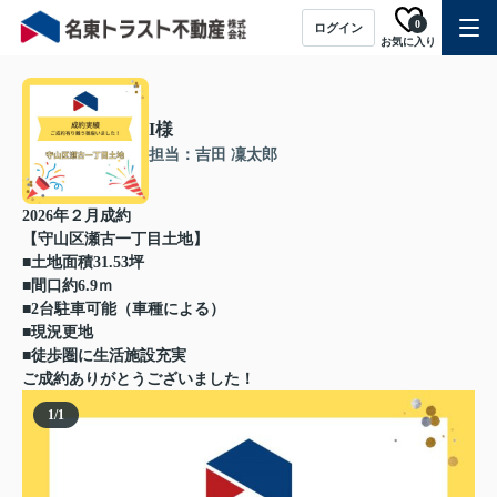
0
ログイン
お気に入り
I様
担当：吉田 凜太郎
2026年２月成約
【守山区瀬古一丁目土地】
■土地面積31.53坪
■間口約6.9ｍ
■2台駐車可能（車種による）
■現況更地
■徒歩圏に生活施設充実
ご成約ありがとうございました！
1
/
1