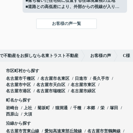
■落ち着いた住宅街に位置する住環境重視の立地
利便性も良好
■道路との高低差により、外部からの視線が入りに
■お好きなハウスメーカーで建築可能
くい落ち着いた敷地
ご成約ありがとうございました！
■高低差を活かしたプライバシー性の高い敷地形状
お客様の声一覧
■現況：更地徳川山町土地】
ご成約ありがとうございました！
で不動産をお探しなら名東トラスト不動産
お客様の声
C様
市区町村から探す
名古屋市千種区
名古屋市名東区
日進市
長久手市
名古屋市中区
名古屋市天白区
名古屋市東区
名古屋市港区
名古屋市瑞穂区
名古屋市緑区
町名から探す
岩崎台
上社
菊坂町
猫洞通
千種
本郷
栄
塚田
西原山
大須
沿線から探す
名古屋市営東山線
愛知高速東部丘陵線
名古屋市営鶴舞線