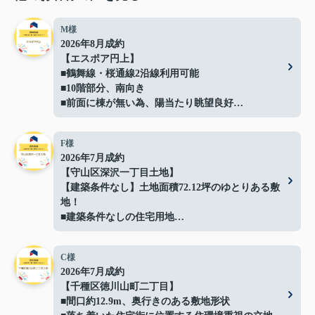
M様
2026年8月成約
【エスポア円上】
■鶴舞線・桜通線2沿線利用可能
■10階部分、南向き
■前面に棟が無い為、陽当たり眺望良好
■ペット飼育可能(規約による制限有)
■バルコニーにガーデンバン（水栓）有
F様
■「円上」停（徒歩5分）より
2026年7月成約
栄、高速バスセンターへのアクセス可能
【守山区深沢一丁目土地】
ご成約ありがとうございました！
【建築条件なし】土地面積72.12坪のゆとりある敷
地！
■建築条件なしの住宅用地
■間口約14.4ｍでプランの自由度良好
■解体更地渡しでスムーズに建築可能
C様
■閑静な住宅地に立地
2026年7月成約
■イオン守山店まで約500ｍ
【千種区徳川山町二丁目】
■日常の買い物にも便利な住環境
■間口約12.9m、奥行きのある敷地形状
■守山スマートインターまで車で約3分で車移動の