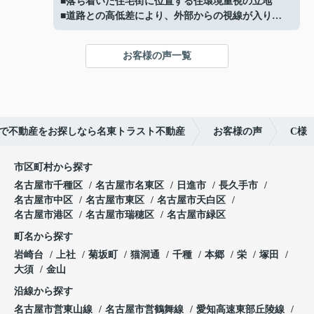
■落ち着いた住宅街に位置する住環境重視の立地
利便性も良好
■道路との高低差により、外部からの視線が入りに
■お好きなハウスメーカーで建築可能
くい落ち着いた敷地
ご成約ありがとうございました！
■高低差を活かしたプライバシー性の高い敷地形状
お客様の声一覧
■現況：更地徳川山町土地】
ご成約ありがとうございました！
で不動産をお探しなら名東トラスト不動産
お客様の声
C様
市区町村から探す
名古屋市千種区
名古屋市名東区
日進市
長久手市
名古屋市中区
名古屋市東区
名古屋市天白区
名古屋市港区
名古屋市瑞穂区
名古屋市緑区
町名から探す
岩崎台
上社
菊坂町
猫洞通
千種
本郷
栄
塚田
大須
金山
沿線から探す
名古屋市営東山線
名古屋市営鶴舞線
愛知高速東部丘陵線