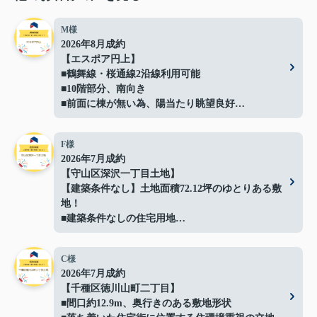
M様
2026年8月成約
【エスポア円上】
■鶴舞線・桜通線2沿線利用可能
■10階部分、南向き
■前面に棟が無い為、陽当たり眺望良好
■ペット飼育可能(規約による制限有)
■バルコニーにガーデンバン（水栓）有
F様
■「円上」停（徒歩5分）より
2026年7月成約
栄、高速バスセンターへのアクセス可能
【守山区深沢一丁目土地】
ご成約ありがとうございました！
【建築条件なし】土地面積72.12坪のゆとりある敷
地！
■建築条件なしの住宅用地
■間口約14.4ｍでプランの自由度良好
■解体更地渡しでスムーズに建築可能
C様
■閑静な住宅地に立地
2026年7月成約
■イオン守山店まで約500ｍ
【千種区徳川山町二丁目】
■日常の買い物にも便利な住環境
■間口約12.9m、奥行きのある敷地形状
■守山スマートインターまで車で約3分で車移動の