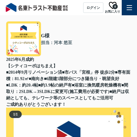
0
ログイン
お気に入り
G様
担当：河本 悠至
2025年6月成約
【シティコーポはちまえ】
■2014年9月リノベーション済■市バス「宮根」停 徒歩2分■専有面
積：81.92㎡■南向き■6階建5階部分につき陽当り・眺望良好
■LDK：約20.4帖■約3.9帖の納戸有■浴室に換気暖房乾燥機有■間
取り：2SLDK→3SLDKに変更可(施工費用が必要です)■納戸は収
納としても、テレワーク等のスペースとしてもご活用可
ご成約ありがとうございます！
1
/
1