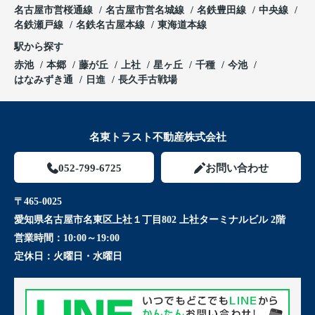
名古屋市営桜通線
名古屋市営名城線
名鉄豊田線
中央線
名鉄瀬戸線
名鉄名古屋本線
東海道本線
駅から探す
赤池
本郷
藤が丘
上社
星ヶ丘
千種
今池
はなみずき通
日進
長久手古戦場
名東トラスト不動産株式会社
052-799-6725
お問い合わせ
〒465-0025
愛知県名古屋市名東区上社１丁目802 上社ターミナルビル 2階
営業時間：
10:00～19:00
定休日：
火曜日・水曜日