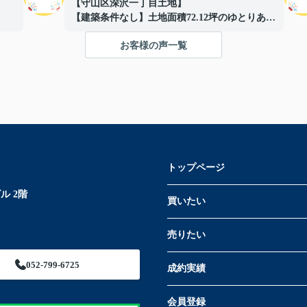
【守山区深沢一丁目土地】
【建築条件なし】土地面積72.12坪のゆとりある
敷地！
お客様の声一覧
■建築条件なしの住宅用地
■間口約14.4ｍでプランの自由度良好
■解体更地渡しでスムーズに建築可能
■閑静な住宅地に立地
■イオン守山店まで約500ｍ
■日常の買い物にも便利な住環境
■守山スマートインターまで車で約3分で車移動
の利便性も良好
■お好きなハウスメーカーで建築可能
トップページ
ご成約ありがとうございました！
ル 2階
買いたい
売りたい
052-799-6725
成約実績
会員登録