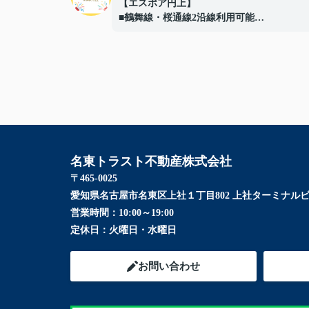
【エスポア円上】
■鶴舞線・桜通線2沿線利用可能
■10階部分、南向き
■前面に棟が無い為、陽当たり眺望良好
■ペット飼育可能(規約による制限有)
■バルコニーにガーデンバン（水栓）有
■「円上」停（徒歩5分）より
栄、高速バスセンターへのアクセス可能
ご成約ありがとうございました！
名東トラスト不動産株式会社
〒465-0025
愛知県名古屋市名東区上社１丁目802 上社ターミナルビ
営業時間：
10:00～19:00
定休日：
火曜日・水曜日
お問い合わせ