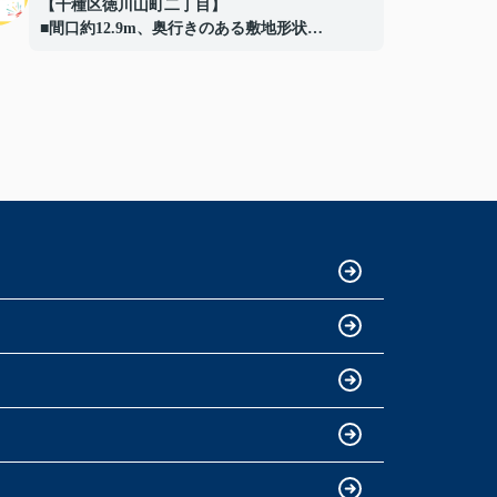
【千種区徳川山町二丁目】
■間口約12.9m、奥行きのある敷地形状
■落ち着いた住宅街に位置する住環境重視の立
地
■道路との高低差により、外部からの視線が入
りにくい落ち着いた敷地
■高低差を活かしたプライバシー性の高い敷地
形状
■現況：更地徳川山町土地】
ご成約ありがとうございました！