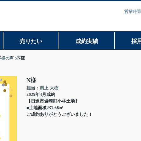
営業時間
売りたい
成約実績
採
客様の声
N様
N様
担当：渕上 大樹
2025年3月成約
【日進市岩崎町小林土地】
■土地面積231.66㎡
ご成約ありがとうございました！