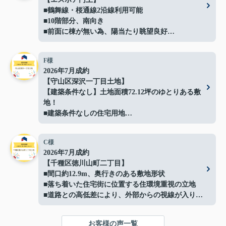
■鶴舞線・桜通線2沿線利用可能
■10階部分、南向き
■前面に棟が無い為、陽当たり眺望良好
■ペット飼育可能(規約による制限有)
■バルコニーにガーデンバン（水栓）有
F様
■「円上」停（徒歩5分）より
2026年7月成約
栄、高速バスセンターへのアクセス可能
【守山区深沢一丁目土地】
ご成約ありがとうございました！
【建築条件なし】土地面積72.12坪のゆとりある敷
地！
■建築条件なしの住宅用地
■間口約14.4ｍでプランの自由度良好
■解体更地渡しでスムーズに建築可能
C様
■閑静な住宅地に立地
2026年7月成約
■イオン守山店まで約500ｍ
【千種区徳川山町二丁目】
■日常の買い物にも便利な住環境
■間口約12.9m、奥行きのある敷地形状
■守山スマートインターまで車で約3分で車移動の
■落ち着いた住宅街に位置する住環境重視の立地
利便性も良好
■道路との高低差により、外部からの視線が入りに
■お好きなハウスメーカーで建築可能
くい落ち着いた敷地
ご成約ありがとうございました！
■高低差を活かしたプライバシー性の高い敷地形状
お客様の声一覧