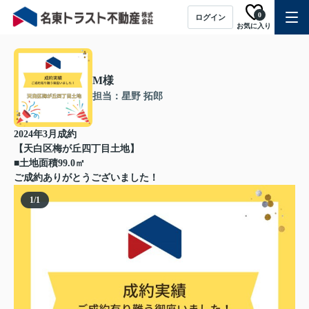
0
ログイン
お気に入り
M様
担当：星野 拓郎
2024年3月成約
【天白区梅が丘四丁目土地】
■土地面積99.0㎡
ご成約ありがとうございました！
1
/
1