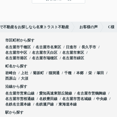
■現況：更地徳川山町土地】
ご成約ありがとうございました！
で不動産をお探しなら名東トラスト不動産
お客様の声
C様
市区町村から探す
名古屋市千種区
名古屋市名東区
日進市
長久手市
名古屋市中区
名古屋市天白区
名古屋市東区
名古屋市港区
名古屋市瑞穂区
名古屋市緑区
町名から探す
岩崎台
上社
菊坂町
猫洞通
千種
本郷
栄
塚田
西原山
大須
沿線から探す
名古屋市営東山線
愛知高速東部丘陵線
名古屋市営鶴舞線
名古屋市営桜通線
名鉄豊田線
名古屋市営名城線
中央線
名鉄名古屋本線
名鉄瀬戸線
東海道本線
駅から探す