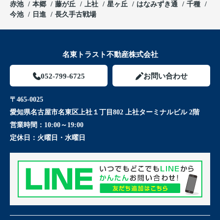
赤池
本郷
藤が丘
上社
星ヶ丘
はなみずき通
千種
今池
日進
長久手古戦場
名東トラスト不動産株式会社
052-799-6725
お問い合わせ
〒465-0025
愛知県名古屋市名東区上社１丁目802 上社ターミナルビル 2階
営業時間：
10:00～19:00
定休日：
火曜日・水曜日