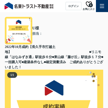
0
ログイン
お気に入り
U様
担当：
2022年10月成約【長久手市打越土
地】 ■リニモ
線「はなみずき通」駅徒歩６分■東山線「藤が丘」駅徒歩１７分■
一括購入可■建築条件なし■確定測量済み ご成約ありがとうござ
いました！
1
/
1