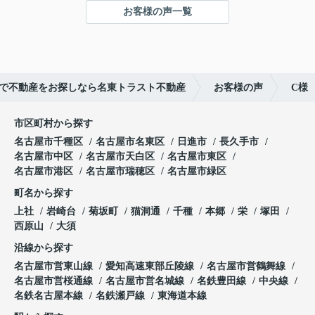
■高低差を活かしたプライバシー性の高い敷地形状
お客様の声一覧
■現況：更地徳川山町土地】
ご成約ありがとうございました！
で不動産をお探しなら名東トラスト不動産
お客様の声
C様
市区町村から探す
名古屋市千種区
名古屋市名東区
日進市
長久手市
名古屋市中区
名古屋市天白区
名古屋市東区
名古屋市港区
名古屋市瑞穂区
名古屋市緑区
町名から探す
上社
岩崎台
菊坂町
猫洞通
千種
本郷
栄
塚田
西原山
大須
沿線から探す
名古屋市営東山線
愛知高速東部丘陵線
名古屋市営鶴舞線
名古屋市営桜通線
名古屋市営名城線
名鉄豊田線
中央線
名鉄名古屋本線
名鉄瀬戸線
東海道本線