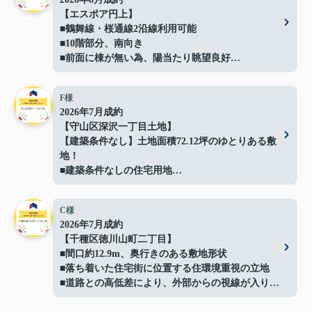
【エスポア円上】
■鶴舞線・桜通線2沿線利用可能
■10階部分、南向き
■前面に棟が無い為、陽当たり眺望良好
■ペット飼育可能(規約による制限有)
■バルコニーにガーデンバン（水栓）有
F様
■「円上」停（徒歩5分）より
2026年7月成約
栄、高速バスセンターへのアクセス可能
【守山区深沢一丁目土地】
ご成約ありがとうございました！
【建築条件なし】土地面積72.12坪のゆとりある敷
地！
■建築条件なしの住宅用地
■間口約14.4ｍでプランの自由度良好
■解体更地渡しでスムーズに建築可能
C様
■閑静な住宅地に立地
2026年7月成約
■イオン守山店まで約500ｍ
【千種区徳川山町二丁目】
■日常の買い物にも便利な住環境
■間口約12.9m、奥行きのある敷地形状
■守山スマートインターまで車で約3分で車移動の
■落ち着いた住宅街に位置する住環境重視の立地
利便性も良好
■道路との高低差により、外部からの視線が入りに
■お好きなハウスメーカーで建築可能
くい落ち着いた敷地
ご成約ありがとうございました！