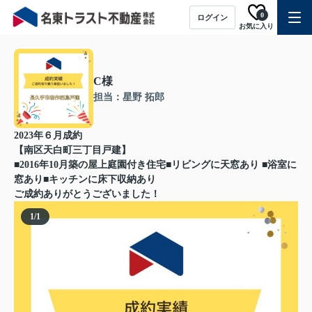
0
ログイン
お気に入り
C様
担当：星野 拓郎
2023年６月成約
【南区天白町三丁目戸建】
■2016年10月築の屋上庭園付き住宅■リビングに天窓あり ■浴室に
窓あり■キッチンに床下収納あり
ご成約ありがとうございました！
1
/
1