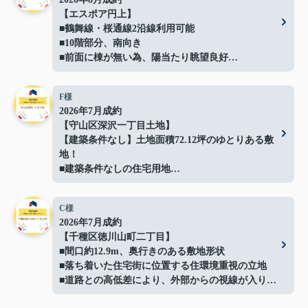
【エスポア円上】
■鶴舞線・桜通線2沿線利用可能
■10階部分、南向き
■前面に棟が無い為、陽当たり眺望良好
■ペット飼育可能(規約による制限有)
■バルコニーにガーデンバン（水栓）有
F様
■「円上」停（徒歩5分）より
2026年7月成約
栄、高速バスセンターへのアクセス可能
【守山区深沢一丁目土地】
ご成約ありがとうございました！
【建築条件なし】土地面積72.12坪のゆとりある敷
地！
■建築条件なしの住宅用地
■間口約14.4ｍでプランの自由度良好
■解体更地渡しでスムーズに建築可能
C様
■閑静な住宅地に立地
2026年7月成約
■イオン守山店まで約500ｍ
【千種区徳川山町二丁目】
■日常の買い物にも便利な住環境
■間口約12.9m、奥行きのある敷地形状
■守山スマートインターまで車で約3分で車移動の
■落ち着いた住宅街に位置する住環境重視の立地
利便性も良好
■道路との高低差により、外部からの視線が入りに
■お好きなハウスメーカーで建築可能
くい落ち着いた敷地
ご成約ありがとうございました！