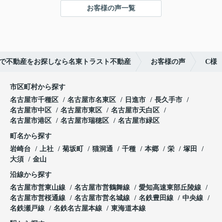
■高低差を活かしたプライバシー性の高い敷地形状
お客様の声一覧
■現況：更地徳川山町土地】
ご成約ありがとうございました！
で不動産をお探しなら名東トラスト不動産
お客様の声
C様
市区町村から探す
名古屋市千種区
名古屋市名東区
日進市
長久手市
名古屋市中区
名古屋市東区
名古屋市天白区
名古屋市港区
名古屋市瑞穂区
名古屋市緑区
町名から探す
岩崎台
上社
菊坂町
猫洞通
千種
本郷
栄
塚田
大須
金山
沿線から探す
名古屋市営東山線
名古屋市営鶴舞線
愛知高速東部丘陵線
名古屋市営桜通線
名古屋市営名城線
名鉄豊田線
中央線
名鉄瀬戸線
名鉄名古屋本線
東海道本線