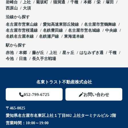
岩崎台
上社
菊坂町
猫洞通
千種
本郷
栄
塚田
西原山
大須
沿線から探す
名古屋市営東山線
愛知高速東部丘陵線
名古屋市営鶴舞線
名古屋市営桜通線
名鉄豊田線
名古屋市営名城線
中央線
名鉄名古屋本線
名鉄瀬戸線
東海道本線
駅から探す
赤池
本郷
藤が丘
上社
星ヶ丘
はなみずき通
千種
今池
日進
長久手古戦場
名東トラスト不動産株式会社
052-799-6725
お問い合わせ
〒465-0025
愛知県名古屋市名東区上社１丁目802 上社ターミナルビル 2階
営業時間：
10:00～19:00