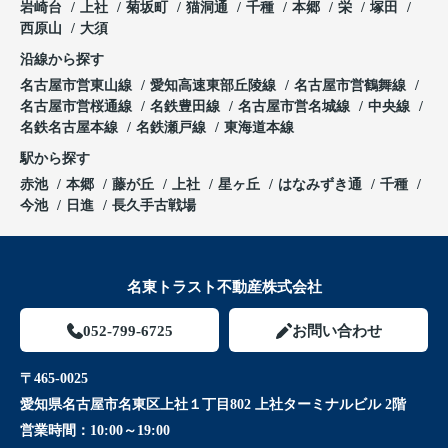
岩崎台
上社
菊坂町
猫洞通
千種
本郷
栄
塚田
西原山
大須
沿線から探す
名古屋市営東山線
愛知高速東部丘陵線
名古屋市営鶴舞線
名古屋市営桜通線
名鉄豊田線
名古屋市営名城線
中央線
名鉄名古屋本線
名鉄瀬戸線
東海道本線
駅から探す
赤池
本郷
藤が丘
上社
星ヶ丘
はなみずき通
千種
今池
日進
長久手古戦場
名東トラスト不動産株式会社
052-799-6725
お問い合わせ
〒465-0025
愛知県名古屋市名東区上社１丁目802 上社ターミナルビル 2階
営業時間：
10:00～19:00