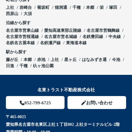
上社
岩崎台
菊坂町
猫洞通
千種
本郷
栄
塚田
西原山
大須
沿線から探す
名古屋市営東山線
愛知高速東部丘陵線
名古屋市営鶴舞線
名古屋市営桜通線
名古屋市営名城線
名鉄豊田線
中央線
名鉄名古屋本線
名鉄瀬戸線
東海道本線
駅から探す
藤が丘
本郷
赤池
上社
星ヶ丘
はなみずき通
今池
日進
千種
杁ヶ池公園
名東トラスト不動産株式会社
052-799-6725
お問い合わせ
〒465-0025
愛知県名古屋市名東区上社１丁目802 上社ターミナルビル 2階