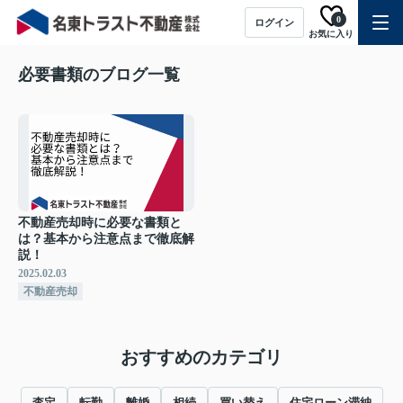
0
ログイン
お気に入り
必要書類のブログ一覧
不動産売却時に必要な書類と
は？基本から注意点まで徹底解
説！
2025.02.03
不動産売却
おすすめのカテゴリ
査定
転勤
離婚
相続
買い替え
住宅ローン滞納