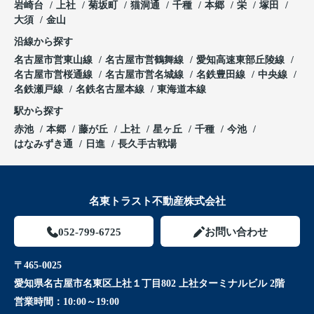
岩崎台
上社
菊坂町
猫洞通
千種
本郷
栄
塚田
大須
金山
沿線から探す
名古屋市営東山線
名古屋市営鶴舞線
愛知高速東部丘陵線
名古屋市営桜通線
名古屋市営名城線
名鉄豊田線
中央線
名鉄瀬戸線
名鉄名古屋本線
東海道本線
駅から探す
赤池
本郷
藤が丘
上社
星ヶ丘
千種
今池
はなみずき通
日進
長久手古戦場
名東トラスト不動産株式会社
052-799-6725
お問い合わせ
〒465-0025
愛知県名古屋市名東区上社１丁目802 上社ターミナルビル 2階
営業時間：
10:00～19:00