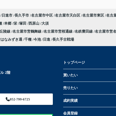
日進市
長久手市
名古屋市中区
名古屋市天白区
名古屋市東区
名古
種
本郷
栄
塚田
西原山
大須
部丘陵線
名古屋市営鶴舞線
名古屋市営桜通線
名鉄豊田線
名古屋市営
はなみずき通
千種
今池
日進
長久手古戦場
トップページ
ル 2階
買いたい
売りたい
052-799-6725
成約実績
会員登録