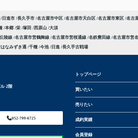
日進市
長久手市
名古屋市中区
名古屋市天白区
名古屋市東区
名古
種
本郷
栄
塚田
西原山
大須
部丘陵線
名古屋市営鶴舞線
名古屋市営桜通線
名鉄豊田線
名古屋市営
はなみずき通
千種
今池
日進
長久手古戦場
トップページ
ル 2階
買いたい
売りたい
052-799-6725
成約実績
会員登録