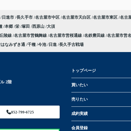
日進市
長久手市
名古屋市中区
名古屋市天白区
名古屋市東区
名古
種
本郷
栄
塚田
西原山
大須
部丘陵線
名古屋市営鶴舞線
名古屋市営桜通線
名鉄豊田線
名古屋市営
はなみずき通
千種
今池
日進
長久手古戦場
トップページ
ル 2階
買いたい
売りたい
052-799-6725
成約実績
会員登録