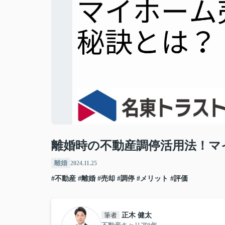
離婚時の不動産調停活用法！マ
離婚
2024.11.25
#不動産
#離婚
#売却
#調停
#メリット
#評価
筆者
正木 健太