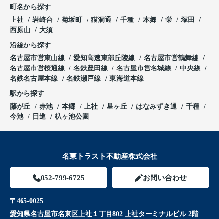
町名から探す
上社
岩崎台
菊坂町
猫洞通
千種
本郷
栄
塚田
西原山
大須
沿線から探す
名古屋市営東山線
愛知高速東部丘陵線
名古屋市営鶴舞線
名古屋市営桜通線
名鉄豊田線
名古屋市営名城線
中央線
名鉄名古屋本線
名鉄瀬戸線
東海道本線
駅から探す
藤が丘
赤池
本郷
上社
星ヶ丘
はなみずき通
千種
今池
日進
杁ヶ池公園
名東トラスト不動産株式会社
052-799-6725
お問い合わせ
〒465-0025
愛知県名古屋市名東区上社１丁目802 上社ターミナルビル 2階