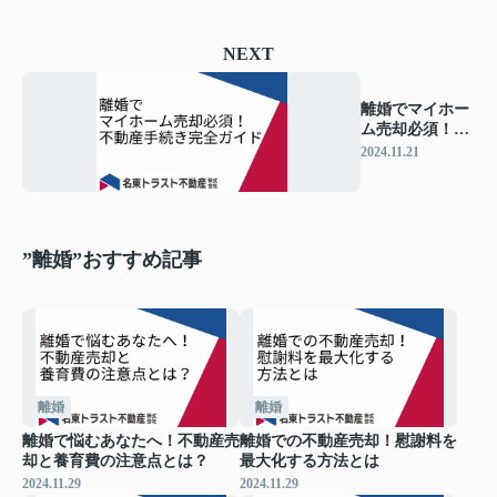
NEXT
離婚でマイホー
ム売却必須！不
動産手続き完全
2024.11.21
ガイド
”離婚”おすすめ記事
離婚
離婚
離婚で悩むあなたへ！不動産売
離婚での不動産売却！慰謝料を
却と養育費の注意点とは？
最大化する方法とは
2024.11.29
2024.11.29