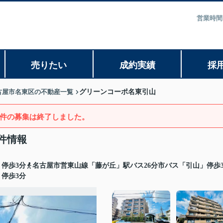
営業時間
売りたい
成約実績
採
古屋市名東区の不動産一覧
グリーンコーポ名東引山
件の募集は終了しました。
件情報
停歩3分
名古屋市営東山線「藤が丘」駅バス26分市バス「引山」停歩
停歩3分