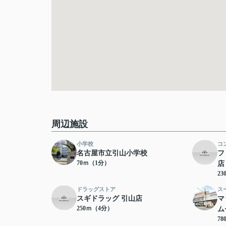
周辺施設
小学校
コ
名古屋市立引山小学校
フ
70ｍ（1分）
店
2
ドラッグストア
ス
スギドラッグ 引山店
マ
250ｍ（4分）
ム
7