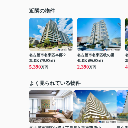
近隣の物件
名古屋市名東区本郷２丁目
名古屋市名東区牧の里１丁目
3LDK (79.05㎡)
4LDK (96.65㎡)
2
5,390
2,390
4
万円
万円
よく見られている物件