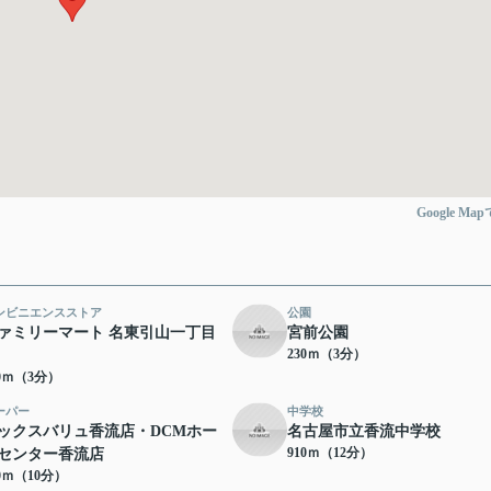
Google Ma
ンビニエンスストア
公園
ァミリーマート 名東引山一丁目
宮前公園
230ｍ（3分）
30ｍ（3分）
ーパー
中学校
ックスバリュ香流店・DCMホー
名古屋市立香流中学校
910ｍ（12分）
センター香流店
80ｍ（10分）