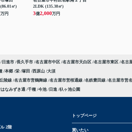
手市塚田
名古屋市中村区名駅南２丁目
(86.01㎡)
2LDK (135.38㎡)
0
3
2,000
万円
億
万円
日進市
長久手市
名古屋市中区
名古屋市天白区
名古屋市東区
名古
種
本郷
栄
塚田
西原山
大須
部丘陵線
名古屋市営鶴舞線
名古屋市営桜通線
名鉄豊田線
名古屋市営
はなみずき通
千種
今池
日進
杁ヶ池公園
トップページ
ル 2階
買いたい