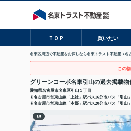
ＴＯＰ
買いたい
名東区周辺で不動産をお探しなら名東トラスト不動産
名
この物
グリーンコーポ名東引山の過去掲載物
愛知県
名古屋市名東区
引山
１丁目
名古屋市営東山線「上社」駅バス16分市バス「引山」
名古屋市営東山線「本郷」駅バス20分市バス「引山」
1
/
8