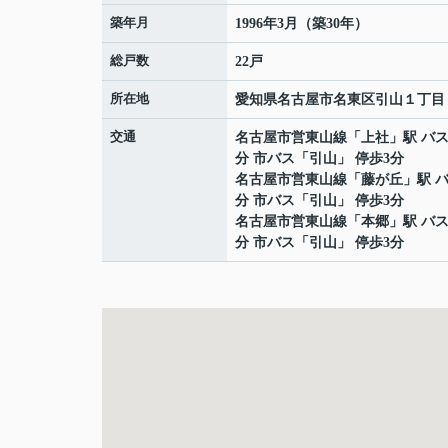
築年月
1996年3月（築30年）
総戸数
22戸
所在地
愛知県
名古屋市名東区
引山
１丁目
交通
名古屋市営東山線
「
上社
」駅 バス
分 市バス「引山」 停歩3分
名古屋市営東山線
「
藤が丘
」駅 バ
分 市バス「引山」 停歩3分
名古屋市営東山線
「
本郷
」駅 バス
分 市バス「引山」 停歩3分