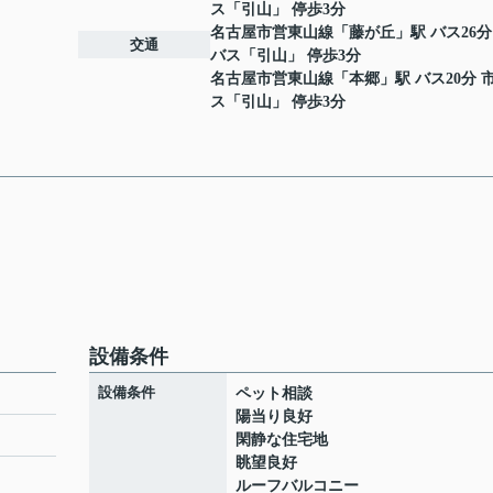
ス「引山」 停歩3分
名古屋市営東山線
「
藤が丘
」駅 バス26分
交通
バス「引山」 停歩3分
名古屋市営東山線
「
本郷
」駅 バス20分 
ス「引山」 停歩3分
設備条件
設備条件
ペット相談
陽当り良好
閑静な住宅地
眺望良好
ト
ルーフバルコニー