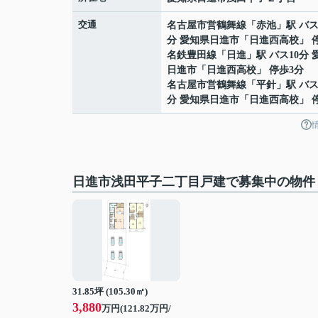
交通
名古屋市営鶴舞線
「
赤池
」駅 バス
分 愛知県日進市「日進西高校」 
名鉄豊田線
「
日進
」駅 バス10分 
日進市「日進西高校」 停歩3分
名古屋市営鶴舞線
「
平針
」駅 バス
分 愛知県日進市「日進西高校」 
日進市浅田平子二丁目戸建で募集中の物件
31.85坪 (105.30㎡)
3,880
万円(121.82万円/