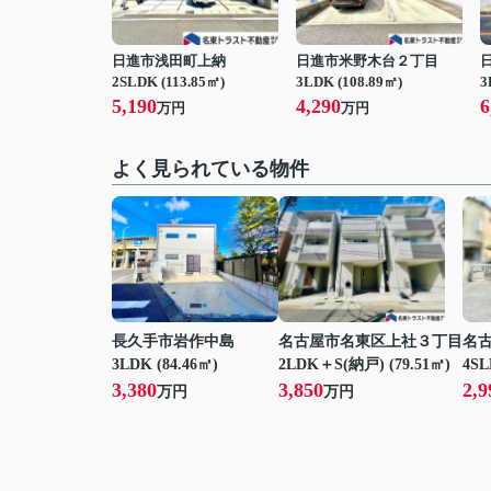
日進市浅田町上納
日進市米野木台２丁目
2SLDK (113.85㎡)
3LDK (108.89㎡)
3
5,190
4,290
6
万円
万円
よく見られている物件
長久手市岩作中島
名古屋市名東区上社３丁目
名
3LDK (84.46㎡)
2LDK＋S(納戸) (79.51㎡)
4SL
3,380
3,850
2,9
万円
万円