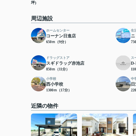
坪)
周辺施設
ホームセンター
生
コーナン日進店
ニ
650ｍ（9分）
7
ドラッグストア
ス
スギドラッグ赤池店
D
850ｍ（11分）
11
小学校
中
西小学校
日
1300ｍ（17分）
22
近隣の物件