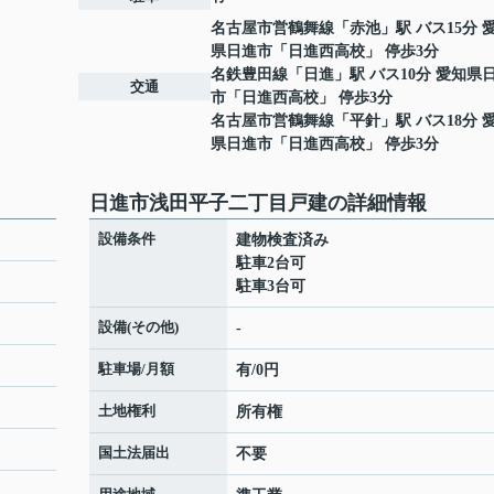
名古屋市営鶴舞線
「
赤池
」駅 バス15分 
県日進市「日進西高校」 停歩3分
名鉄豊田線
「
日進
」駅 バス10分 愛知県
交通
市「日進西高校」 停歩3分
名古屋市営鶴舞線
「
平針
」駅 バス18分 
県日進市「日進西高校」 停歩3分
日進市浅田平子二丁目戸建の詳細情報
設備条件
建物検査済み
駐車2台可
駐車3台可
設備(その他)
-
駐車場/月額
有/0円
土地権利
所有権
国土法届出
不要