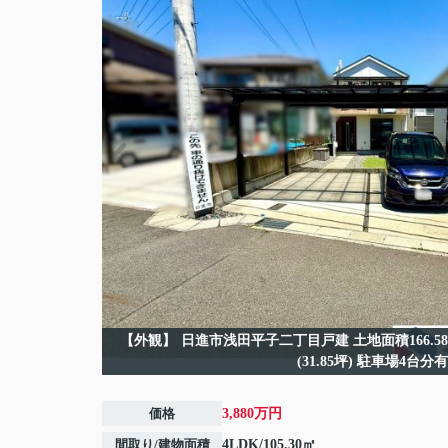
【外観】
日進市浅田平子二丁目戸建 土地面積166.58㎡(
(31.85坪) 駐車場4台分有
価格
3,880万円
間取り/建物面積
4LDK/105.30㎡