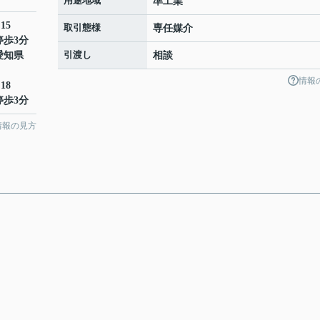
用途地域
準工業
15
取引態様
専任媒介
停歩3分
引渡し
愛知県
相談
情報
18
停歩3分
情報の見方