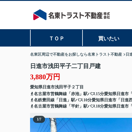
ＴＯＰ
買いたい
名東区周辺で不動産をお探しなら名東トラスト不動産
日
日進市浅田平子二丁目戸建
3,880万円
愛知県
日進市
浅田平子
２丁目
名古屋市営鶴舞線「赤池」駅バス15分愛知県日進市
名鉄豊田線「日進」駅バス10分愛知県日進市「日進
名古屋市営鶴舞線「平針」駅バス18分愛知県日進市
1
/
7