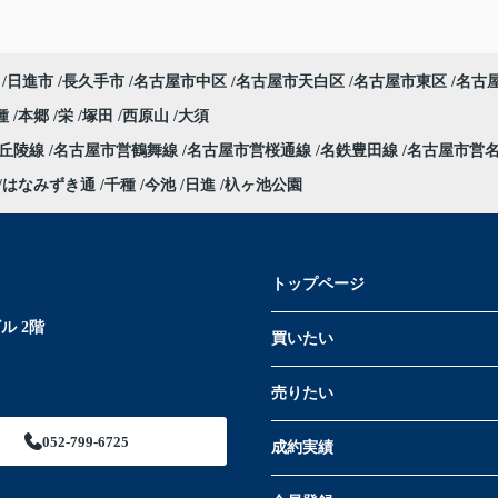
日進市
長久手市
名古屋市中区
名古屋市天白区
名古屋市東区
名古
種
本郷
栄
塚田
西原山
大須
部丘陵線
名古屋市営鶴舞線
名古屋市営桜通線
名鉄豊田線
名古屋市営
はなみずき通
千種
今池
日進
杁ヶ池公園
トップページ
ル 2階
買いたい
売りたい
052-799-6725
成約実績