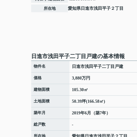
所在地
愛知県
日進市
浅田平子
２丁目
日進市浅田平子二丁目戸建の基本情報
物件名
日進市浅田平子二丁目戸建
価格
3,880万円
建物面積
105.30㎡
土地面積
50.39坪(166.58㎡)
築年月
2019年6月（築7年）
総戸数
-
所在地
愛知県
日進市
浅田平子
２丁目