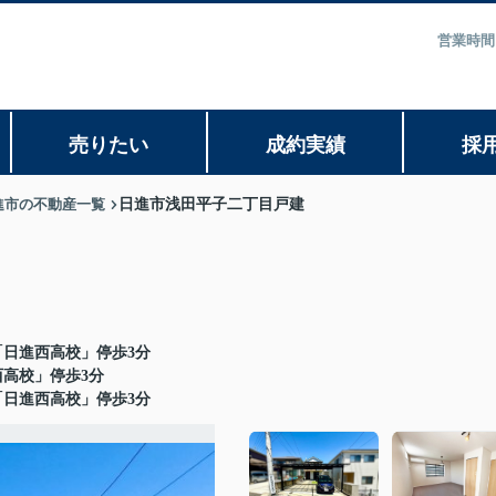
営業時間
売りたい
成約実績
採
進市の不動産一覧
日進市浅田平子二丁目戸建
「日進西高校」停歩3分
西高校」停歩3分
「日進西高校」停歩3分