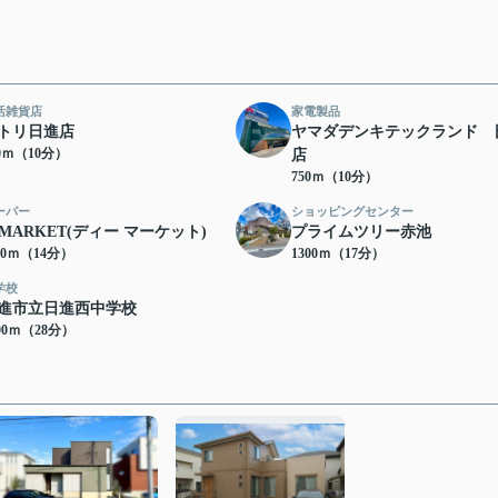
活雑貨店
家電製品
トリ日進店
ヤマダデンキテックランド 
50ｍ（10分）
店
750ｍ（10分）
ーパー
ショッピングセンター
-MARKET(ディー マーケット)
プライムツリー赤池
00ｍ（14分）
1300ｍ（17分）
学校
進市立日進西中学校
00ｍ（28分）