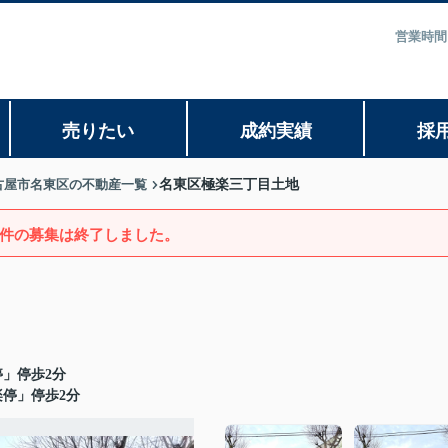
営業時間
売りたい
成約実績
採
古屋市名東区の不動産一覧
名東区極楽三丁目土地
件の募集は終了しました。
」停歩2分
楽停」停歩2分