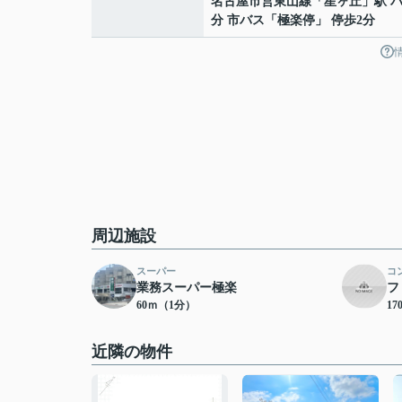
名古屋市営東山線
「
星ヶ丘
」駅 バ
分 市バス「極楽停」 停歩2分
周辺施設
スーパー
コ
業務スーパー極楽
フ
60ｍ（1分）
1
近隣の物件