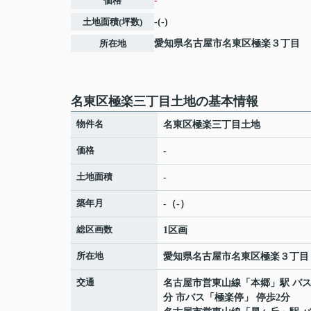
価格
-
土地面積(坪数)
-(-)
所在地
愛知県
名古屋市名東区
極楽
３丁目
名東区極楽三丁目土地の基本情報
物件名
名東区極楽三丁目土地
価格
-
土地面積
-
築年月
-（-）
総区画数
1区画
所在地
愛知県
名古屋市名東区
極楽
３丁目
交通
名古屋市営東山線
「
本郷
」駅 バス
分 市バス「極楽停」 停歩2分