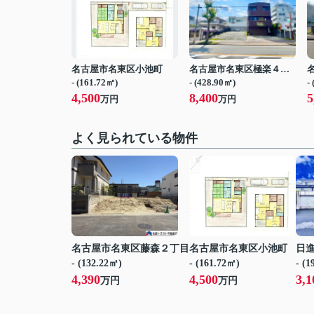
名古屋市名東区小池町
名古屋市名東区極楽４丁目
- (161.72㎡)
- (428.90㎡)
-
4,500
8,400
5
万円
万円
よく見られている物件
名古屋市名東区藤森２丁目
名古屋市名東区小池町
日
- (132.22㎡)
- (161.72㎡)
- (
4,390
4,500
3,1
万円
万円