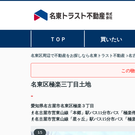
ＴＯＰ
買いたい
名東区周辺で不動産をお探しなら名東トラスト不動産
名
この物
名東区極楽三丁目土地
-
愛知県
名古屋市名東区
極楽
３丁目
名古屋市営東山線「本郷」駅バス11分市バス「極楽停
名古屋市営東山線「星ヶ丘」駅バス15分市バス「極
1
/
5