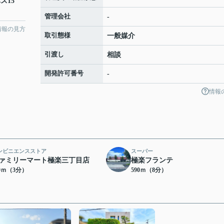
ス15
管理会社
-
情報の見方
取引態様
一般媒介
引渡し
相談
開発許可番号
-
情報
ンビニエンスストア
スーパー
ァミリーマート極楽三丁目店
極楽フランテ
70ｍ（3分）
590ｍ（8分）