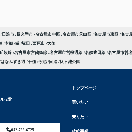
日進市
長久手市
名古屋市中区
名古屋市天白区
名古屋市東区
名古
種
本郷
栄
塚田
西原山
大須
部丘陵線
名古屋市営鶴舞線
名古屋市営桜通線
名鉄豊田線
名古屋市営
はなみずき通
千種
今池
日進
杁ヶ池公園
トップページ
ル 2階
買いたい
売りたい
052-799-6725
成約実績