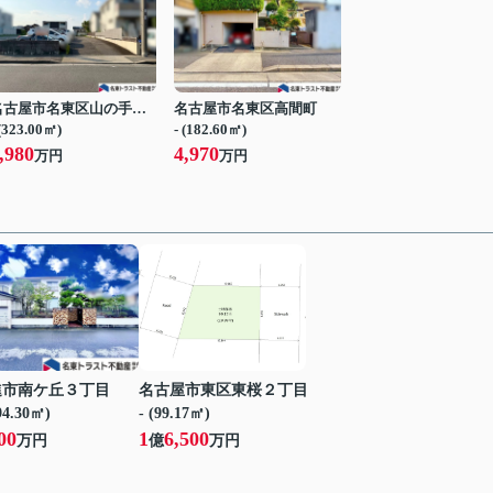
名古屋市名東区山の手３丁目
名古屋市名東区高間町
 (323.00㎡)
- (182.60㎡)
,980
4,970
万円
万円
進市南ケ丘３丁目
名古屋市東区東桜２丁目
194.30㎡)
- (99.17㎡)
00
1
6,500
万円
億
万円