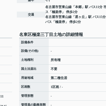
築年
-(-)
名古屋市営東山線
「
本郷
」駅 バス11分 
ス「極楽停」 停歩2分
交通
名古屋市営東山線
「
星ヶ丘
」駅 バス15分
バス「極楽停」 停歩2分
名東区極楽三丁目土地の詳細情報
設備条件
設備(その他)
-
土地権利
所有権
国土法届出
不要
用途地域
第二種住居
区画数
1区画 / -
管理形態
-
11
管理員の勤務形態
-