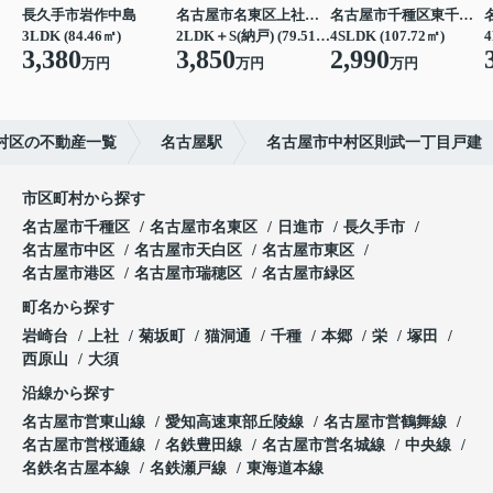
長久手市岩作中島
名古屋市名東区上社３丁目
名古屋市千種区東千種台
3LDK (84.46㎡)
2LDK＋S(納戸) (79.51㎡)
4SLDK (107.72㎡)
4
3,380
3,850
2,990
万円
万円
万円
村区の不動産一覧
名古屋駅
名古屋市中村区則武一丁目戸建
市区町村から探す
名古屋市千種区
名古屋市名東区
日進市
長久手市
名古屋市中区
名古屋市天白区
名古屋市東区
名古屋市港区
名古屋市瑞穂区
名古屋市緑区
町名から探す
岩崎台
上社
菊坂町
猫洞通
千種
本郷
栄
塚田
西原山
大須
沿線から探す
名古屋市営東山線
愛知高速東部丘陵線
名古屋市営鶴舞線
名古屋市営桜通線
名鉄豊田線
名古屋市営名城線
中央線
名鉄名古屋本線
名鉄瀬戸線
東海道本線