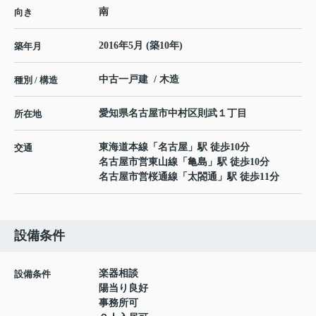
南
向き
2016年5月 (築10年)
築年月
中古一戸建 / 木造
種別 / 構造
愛知県
名古屋市中村区
則武
１丁目
所在地
東海道本線
「
名古屋
」駅 徒歩10分
交通
名古屋市営東山線
「
亀島
」駅 徒歩10分
名古屋市営桜通線
「
太閤通
」駅 徒歩11分
設備条件
楽器相談
設備条件
陽当り良好
事務所可