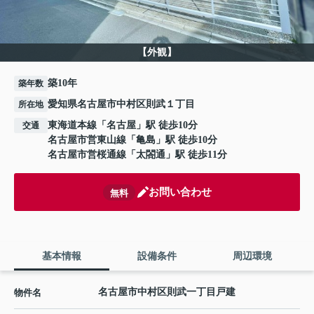
【外観】
築10年
築年数
愛知県名古屋市中村区則武１丁目
所在地
東海道本線
「
名古屋
」駅 徒歩10分
交通
名古屋市営東山線
「
亀島
」駅 徒歩10分
名古屋市営桜通線
「
太閤通
」駅 徒歩11分
お問い合わせ
無料
基本情報
設備条件
周辺環境
名古屋市中村区則武一丁目戸建
物件名