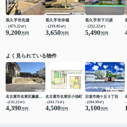
長久手市先達
長久手市井堀
長久手市下川原
- (473.22㎡)
- (219.05㎡)
- (252.22㎡)
-
9,200
3,650
5,490
万円
万円
万円
よく見られている物件
名古屋市名東区藤森２丁目
名古屋市名東区小池町
日進市南ケ丘３丁目
- (132.22㎡)
- (161.72㎡)
- (194.30㎡)
-
4,390
4,500
3,100
万円
万円
万円