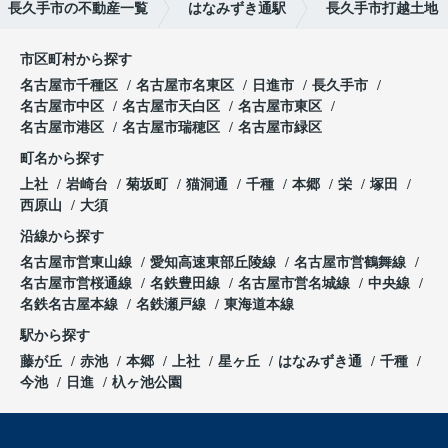
長久手市の不動産一覧
はなみずき通駅
長久手市打越土地
市区町村から探す
名古屋市千種区
名古屋市名東区
日進市
長久手市
名古屋市中区
名古屋市天白区
名古屋市東区
名古屋市港区
名古屋市瑞穂区
名古屋市緑区
町名から探す
上社
岩崎台
菊坂町
猫洞通
千種
本郷
栄
塚田
西原山
大須
沿線から探す
名古屋市営東山線
愛知高速東部丘陵線
名古屋市営鶴舞線
名古屋市営桜通線
名鉄豊田線
名古屋市営名城線
中央線
名鉄名古屋本線
名鉄瀬戸線
東海道本線
駅から探す
藤が丘
赤池
本郷
上社
星ヶ丘
はなみずき通
千種
今池
日進
杁ヶ池公園