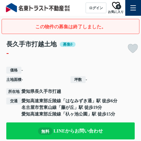
0
ログイン
お気に入り
この物件の募集は終了しました。
長久手市打越土地
募集0
-
-
価格
-
-
土地面積
坪数
愛知県
長久手市
打越
所在地
愛知高速東部丘陵線
「
はなみずき通
」駅 徒歩6分
交通
名古屋市営東山線
「
藤が丘
」駅 徒歩19分
愛知高速東部丘陵線
「
杁ヶ池公園
」駅 徒歩15分
LINEからお問い合わせ
無料