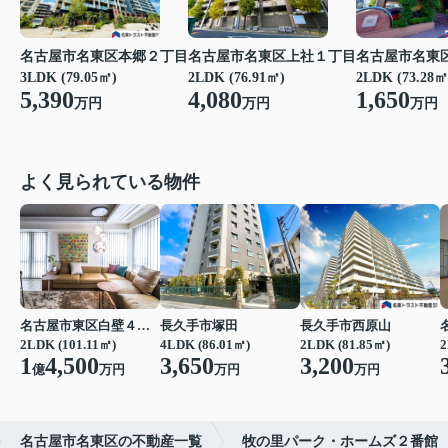
名古屋市名東区上社１丁目
名古屋市名東区本郷２丁目
名古屋市名東
2LDK (76.91㎡)
3LDK (79.05㎡)
2LDK (73.28㎡
4,080
5,390
1,650
万円
万円
万円
よく見られている物件
名古屋市東区白壁４丁目
長久手市塚田
長久手市西原山
2LDK (101.11㎡)
4LDK (86.01㎡)
2LDK (81.85㎡)
2
1
4,500
3,650
3,200
億
万円
万円
万円
名古屋市名東区の不動産一覧
牧の里パーク・ホームズ２番館