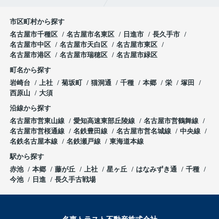
市区町村から探す
名古屋市千種区
名古屋市名東区
日進市
長久手市
名古屋市中区
名古屋市天白区
名古屋市東区
名古屋市港区
名古屋市瑞穂区
名古屋市緑区
町名から探す
岩崎台
上社
菊坂町
猫洞通
千種
本郷
栄
塚田
西原山
大須
沿線から探す
名古屋市営東山線
愛知高速東部丘陵線
名古屋市営鶴舞線
名古屋市営桜通線
名鉄豊田線
名古屋市営名城線
中央線
名鉄名古屋本線
名鉄瀬戸線
東海道本線
駅から探す
赤池
本郷
藤が丘
上社
星ヶ丘
はなみずき通
千種
今池
日進
長久手古戦場