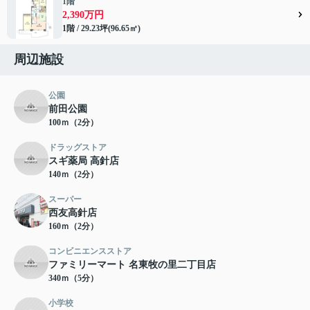
1階
2,390万円
1階 / 29.23坪(96.65㎡)
周辺施設
公園
前田公園
100ｍ（2分）
ドラッグストア
スギ薬局 高針店
140ｍ（2分）
スーパー
西友高針店
160ｍ（2分）
コンビニエンスストア
ファミリーマート 名東牧の里二丁目店
340ｍ（5分）
小学校