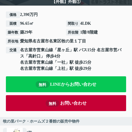
【外観】外観①
2,390万円
価格
96.65㎡
4LDK
面積
間取り
築29年
1階/8階建
築年数
所在階
愛知県
名古屋市名東区
牧の里
１丁目
所在地
名古屋市営東山線
「
星ヶ丘
」駅 バス15分 名古屋市営バ
交通
ス「高針口」 停歩4分
名古屋市営東山線
「
一社
」駅 徒歩25分
名古屋市営東山線
「
上社
」駅 徒歩29分
LINEからお問い合わせ
無料
お問い合わせ
無料
牧の里パーク・ホームズ２番館の販売中物件