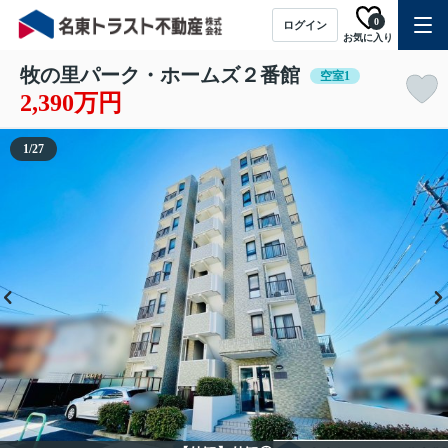
0
ログイン
お気に入り
牧の里パーク・ホームズ２番館
空室1
2,390万円
1
/
27