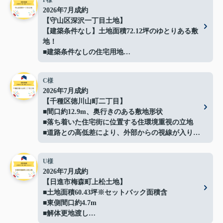
F様
2026年7月成約
【守山区深沢一丁目土地】
【建築条件なし】土地面積72.12坪のゆとりある敷
地！
■建築条件なしの住宅用地
■間口約14.4ｍでプランの自由度良好
■解体更地渡しでスムーズに建築可能
C様
■閑静な住宅地に立地
2026年7月成約
■イオン守山店まで約500ｍ
【千種区徳川山町二丁目】
■日常の買い物にも便利な住環境
■間口約12.9m、奥行きのある敷地形状
■守山スマートインターまで車で約3分で車移動の
■落ち着いた住宅街に位置する住環境重視の立地
利便性も良好
■道路との高低差により、外部からの視線が入りに
■お好きなハウスメーカーで建築可能
くい落ち着いた敷地
ご成約ありがとうございました！
■高低差を活かしたプライバシー性の高い敷地形状
U様
■現況：更地徳川山町土地】
2026年7月成約
ご成約ありがとうございました！
【日進市梅森町上松土地】
■土地面積60.43坪※セットバック面積含
■東側間口約4.7m
■解体更地渡し