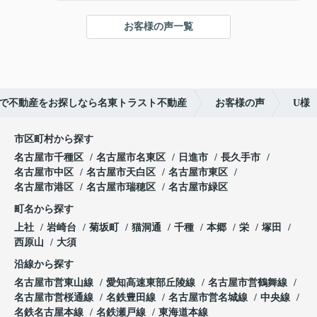
■周辺には豊富な生活施設
■建築条件はありません！
お客様の声一覧
お好きなハウスメーカー、工務店にて建築可能
ご成約ありがとうございました！
で不動産をお探しなら名東トラスト不動産
お客様の声
U様
市区町村から探す
名古屋市千種区
名古屋市名東区
日進市
長久手市
名古屋市中区
名古屋市天白区
名古屋市東区
名古屋市港区
名古屋市瑞穂区
名古屋市緑区
町名から探す
上社
岩崎台
菊坂町
猫洞通
千種
本郷
栄
塚田
西原山
大須
沿線から探す
名古屋市営東山線
愛知高速東部丘陵線
名古屋市営鶴舞線
名古屋市営桜通線
名鉄豊田線
名古屋市営名城線
中央線
名鉄名古屋本線
名鉄瀬戸線
東海道本線