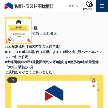
0
ログイン
お気に入り
I様
担当：正木 健太
2022年夏成約【南区西又兵ヱ町戸建】
■6ＳＬＤＫ■駐車場2台（車種による）■旭化成（現ヘーベルハウ
ス）の注文住宅
■土地面積約49坪■建物面積約51坪■南向き■整形地■名鉄常滑線
「大江」駅徒歩5分
ご成約ありがとうございました！
1
/
1