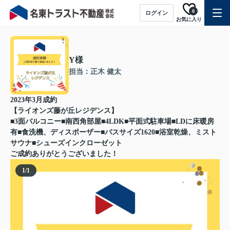
0
ログイン
お気に入り
Y様
担当：正木 健太
2023年3月成約
【ライオンズ藤が丘レジデンス】
■3面バルコニー■南西角部屋■4LDK■平面式駐車場■LDに床暖房
有■食洗機、ディスポーザー■バスサイズ1620■浴室乾燥、ミスト
サウナ■シューズインクローゼット
ご成約ありがとうございました！
1
/
1