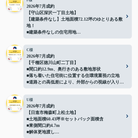
F様
2026年7月成約
【守山区深沢一丁目土地】
【建築条件なし】土地面積72.12坪のゆとりある敷
地！
■建築条件なしの住宅用地
■間口約14.4ｍでプランの自由度良好
■解体更地渡しでスムーズに建築可能
C様
■閑静な住宅地に立地
2026年7月成約
■イオン守山店まで約500ｍ
【千種区徳川山町二丁目】
■日常の買い物にも便利な住環境
■間口約12.9m、奥行きのある敷地形状
■守山スマートインターまで車で約3分で車移動の
■落ち着いた住宅街に位置する住環境重視の立地
利便性も良好
■道路との高低差により、外部からの視線が入りに
■お好きなハウスメーカーで建築可能
くい落ち着いた敷地
ご成約ありがとうございました！
■高低差を活かしたプライバシー性の高い敷地形状
U様
■現況：更地徳川山町土地】
2026年7月成約
ご成約ありがとうございました！
【日進市梅森町上松土地】
■土地面積60.43坪※セットバック面積含
■東側間口約4.7m
■解体更地渡し