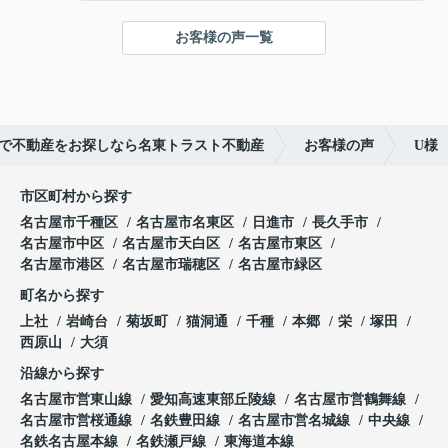
■周辺には豊富な生活施設
■建築条件はありません！
お客様の声一覧
お好きなハウスメーカー、工務店にて建築可能
ご成約ありがとうございました！
で不動産をお探しなら名東トラスト不動産
お客様の声
U様
市区町村から探す
名古屋市千種区
名古屋市名東区
日進市
長久手市
名古屋市中区
名古屋市天白区
名古屋市東区
名古屋市港区
名古屋市瑞穂区
名古屋市緑区
町名から探す
上社
岩崎台
菊坂町
猫洞通
千種
本郷
栄
塚田
西原山
大須
沿線から探す
名古屋市営東山線
愛知高速東部丘陵線
名古屋市営鶴舞線
名古屋市営桜通線
名鉄豊田線
名古屋市営名城線
中央線
名鉄名古屋本線
名鉄瀬戸線
東海道本線