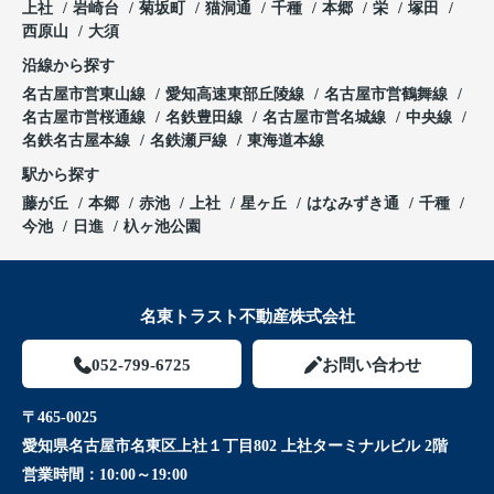
上社
岩崎台
菊坂町
猫洞通
千種
本郷
栄
塚田
西原山
大須
沿線から探す
名古屋市営東山線
愛知高速東部丘陵線
名古屋市営鶴舞線
名古屋市営桜通線
名鉄豊田線
名古屋市営名城線
中央線
名鉄名古屋本線
名鉄瀬戸線
東海道本線
駅から探す
藤が丘
本郷
赤池
上社
星ヶ丘
はなみずき通
千種
今池
日進
杁ヶ池公園
名東トラスト不動産株式会社
052-799-6725
お問い合わせ
〒465-0025
愛知県名古屋市名東区上社１丁目802 上社ターミナルビル 2階
営業時間：
10:00～19:00