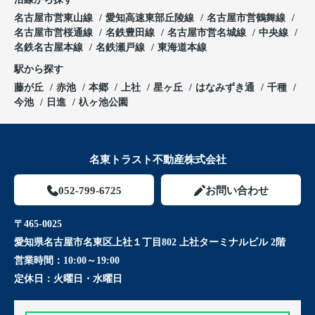
名古屋市営東山線
愛知高速東部丘陵線
名古屋市営鶴舞線
名古屋市営桜通線
名鉄豊田線
名古屋市営名城線
中央線
名鉄名古屋本線
名鉄瀬戸線
東海道本線
駅から探す
藤が丘
赤池
本郷
上社
星ヶ丘
はなみずき通
千種
今池
日進
杁ヶ池公園
名東トラスト不動産株式会社
052-799-6725
お問い合わせ
〒465-0025
愛知県名古屋市名東区上社１丁目802 上社ターミナルビル 2階
営業時間：
10:00～19:00
定休日：
火曜日・水曜日