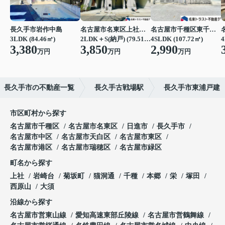
長久手市岩作中島
名古屋市名東区上社３丁目
名古屋市千種区東千種台
3LDK (84.46㎡)
2LDK＋S(納戸) (79.51㎡)
4SLDK (107.72㎡)
4
3,380
3,850
2,990
万円
万円
万円
長久手市の不動産一覧
長久手古戦場駅
長久手市東浦戸建
市区町村から探す
名古屋市千種区
名古屋市名東区
日進市
長久手市
名古屋市中区
名古屋市天白区
名古屋市東区
名古屋市港区
名古屋市瑞穂区
名古屋市緑区
町名から探す
上社
岩崎台
菊坂町
猫洞通
千種
本郷
栄
塚田
西原山
大須
沿線から探す
名古屋市営東山線
愛知高速東部丘陵線
名古屋市営鶴舞線