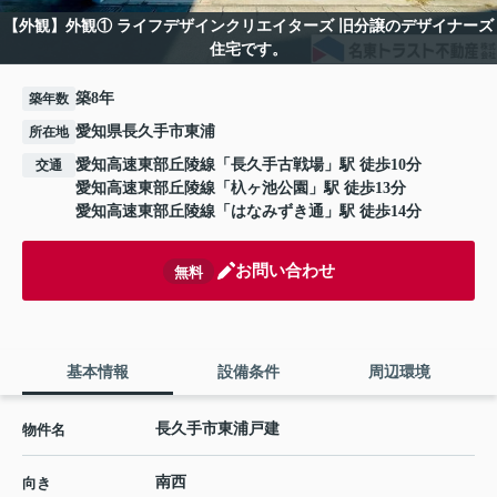
【外観】外観① ライフデザインクリエイターズ 旧分譲のデザイナーズ
住宅です。
築8年
築年数
愛知県長久手市東浦
所在地
愛知高速東部丘陵線
「
長久手古戦場
」駅 徒歩10分
交通
愛知高速東部丘陵線
「
杁ヶ池公園
」駅 徒歩13分
愛知高速東部丘陵線
「
はなみずき通
」駅 徒歩14分
お問い合わせ
無料
基本情報
設備条件
周辺環境
長久手市東浦戸建
物件名
南西
向き