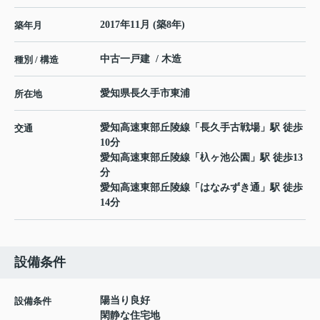
2017年11月 (築8年)
築年月
中古一戸建 / 木造
種別 / 構造
愛知県
長久手市
東浦
所在地
愛知高速東部丘陵線
「
長久手古戦場
」駅 徒歩
交通
10分
愛知高速東部丘陵線
「
杁ヶ池公園
」駅 徒歩13
分
愛知高速東部丘陵線
「
はなみずき通
」駅 徒歩
14分
設備条件
陽当り良好
設備条件
閑静な住宅地