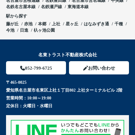
名古屋市営桜通線
名鉄豊田線
名古屋市営名城線
中央線
名鉄名古屋本線
名鉄瀬戸線
東海道本線
駅から探す
藤が丘
赤池
本郷
上社
星ヶ丘
はなみずき通
千種
今池
日進
杁ヶ池公園
名東トラスト不動産株式会社
052-799-6725
お問い合わせ
〒465-0025
愛知県名古屋市名東区上社１丁目802 上社ターミナルビル 2階
営業時間：
10:00～19:00
定休日：
火曜日・水曜日