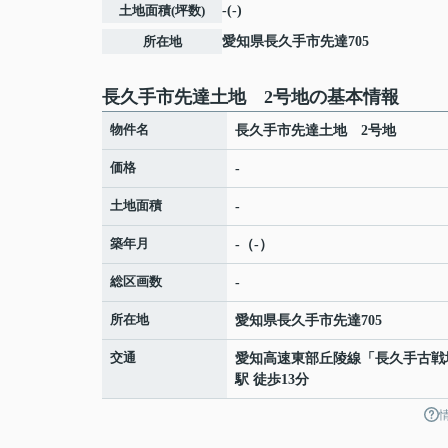
土地面積(坪数)
-(-)
所在地
愛知県
長久手市
先達
705
長久手市先達土地 2号地の基本情報
物件名
長久手市先達土地 2号地
価格
-
土地面積
-
築年月
-（-）
総区画数
-
所在地
愛知県
長久手市
先達
705
交通
愛知高速東部丘陵線
「
長久手古戦
駅 徒歩13分