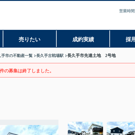
営業時間
売りたい
成約実績
採
久手市の不動産一覧
長久手古戦場駅
長久手市先達土地 2号地
件の募集は終了しました。