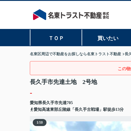
ＴＯＰ
買いたい
名東区周辺で不動産をお探しなら名東トラスト不動産
長
この物
長久手市先達土地 2号地
-
愛知県
長久手市
先達
705
愛知高速東部丘陵線「長久手古戦場」駅徒歩13分
1
/
10