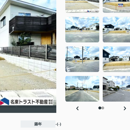
築年
-(-)