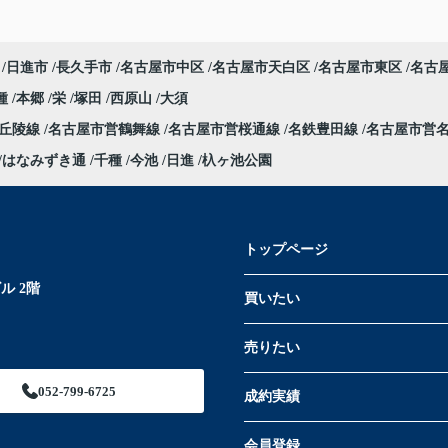
日進市
長久手市
名古屋市中区
名古屋市天白区
名古屋市東区
名古
種
本郷
栄
塚田
西原山
大須
部丘陵線
名古屋市営鶴舞線
名古屋市営桜通線
名鉄豊田線
名古屋市営
はなみずき通
千種
今池
日進
杁ヶ池公園
トップページ
ル 2階
買いたい
売りたい
052-799-6725
成約実績
会員登録