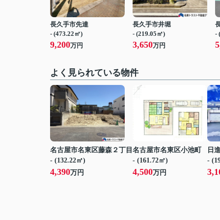
長久手市先達
長久手市井堀
- (473.22㎡)
- (219.05㎡)
-
9,200
3,650
5
万円
万円
よく見られている物件
名古屋市名東区藤森２丁目
名古屋市名東区小池町
日
- (132.22㎡)
- (161.72㎡)
- (
4,390
4,500
3,1
万円
万円