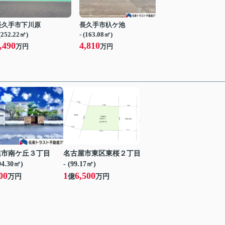
長久手市下川原
長久手市杁ケ池
 (252.22㎡)
- (163.08㎡)
,490
4,810
万円
万円
進市南ケ丘３丁目
名古屋市東区東桜２丁目
194.30㎡)
- (99.17㎡)
00
1
6,500
万円
億
万円