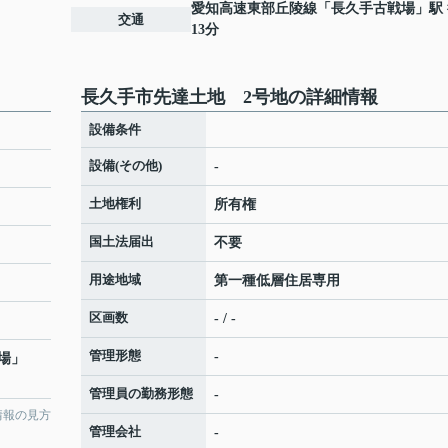
愛知高速東部丘陵線
「
長久手古戦場
」駅
交通
13分
長久手市先達土地 2号地の詳細情報
設備条件
設備(その他)
-
土地権利
所有権
国土法届出
不要
用途地域
第一種低層住居専用
区画数
- / -
管理形態
-
場
」
管理員の勤務形態
-
情報の見方
管理会社
-