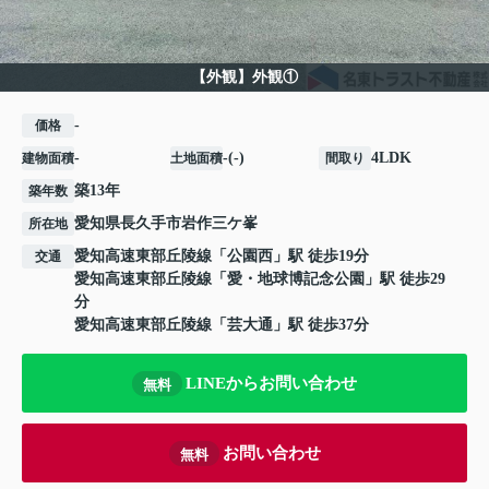
【外観】外観①
-
価格
-
-(-)
4LDK
建物面積
土地面積
間取り
築13年
築年数
愛知県
長久手市
岩作三ケ峯
所在地
愛知高速東部丘陵線
「
公園西
」駅 徒歩19分
交通
愛知高速東部丘陵線
「
愛・地球博記念公園
」駅 徒歩29
分
愛知高速東部丘陵線
「
芸大通
」駅 徒歩37分
LINEからお問い合わせ
無料
お問い合わせ
無料