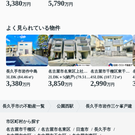
3,380
5,790
万円
万円
よく見られている物件
長久手市岩作中島
名古屋市名東区上社３丁目
名古屋市千種区東千種台
3LDK (84.46㎡)
2LDK＋S(納戸) (79.51㎡)
4SLDK (107.72㎡)
4
3,380
3,850
2,990
万円
万円
万円
長久手市の不動産一覧
公園西駅
長久手市岩作三ケ峯戸建
市区町村から探す
名古屋市千種区
名古屋市名東区
日進市
長久手市