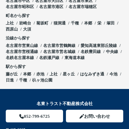
名古屋市中区
名古屋市天白区
名古屋市東区
名古屋市昭和区
名古屋市港区
名古屋市瑞穂区
町名から探す
上社
岩崎台
菊坂町
猫洞通
千種
本郷
栄
塚田
西原山
大須
沿線から探す
名古屋市営東山線
名古屋市営鶴舞線
愛知高速東部丘陵線
名古屋市営桜通線
名古屋市営名城線
名鉄豊田線
中央線
名鉄名古屋本線
名鉄瀬戸線
東海道本線
駅から探す
藤が丘
本郷
赤池
上社
星ヶ丘
はなみずき通
今池
日進
千種
杁ヶ池公園
名東トラスト不動産株式会社
052-799-6725
お問い合わせ