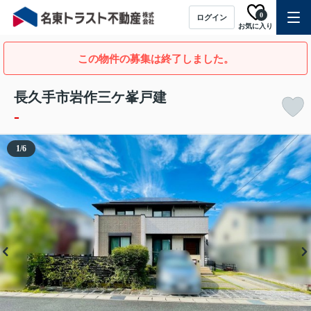
0
ログイン
お気に入り
この物件の募集は終了しました。
長久手市岩作三ケ峯戸建
-
1
/
6