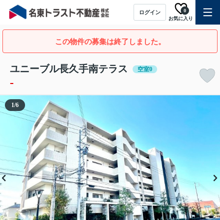
0
ログイン
お気に入り
この物件の募集は終了しました。
ユニーブル長久手南テラス
空室0
-
1
/
6