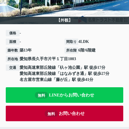
【外観】
-
価格
-
4LDK
面積
間取り
築13年
6階/6階建
築年数
所在階
愛知県
長久手市
片平
１丁目1003
所在地
愛知高速東部丘陵線
「
杁ヶ池公園
」駅 徒歩17分
交通
愛知高速東部丘陵線
「
はなみずき通
」駅 徒歩27分
名古屋市営東山線
「
藤が丘
」駅 徒歩41分
LINEからお問い合わせ
無料
お問い合わせ
無料