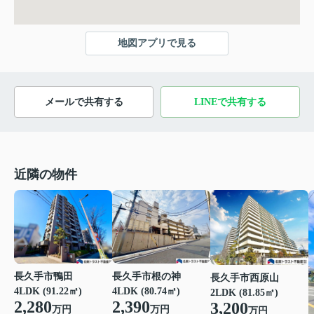
地図アプリで見る
メールで共有する
LINEで共有する
近隣の物件
長久手市鴨田
長久手市根の神
長久手市西原山
4LDK (91.22㎡)
4LDK (80.74㎡)
2LDK (81.85㎡)
2,280
2,390
3,200
万円
万円
万円