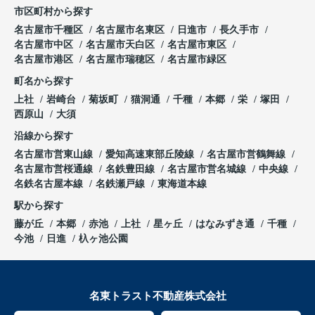
市区町村から探す
名古屋市千種区
名古屋市名東区
日進市
長久手市
名古屋市中区
名古屋市天白区
名古屋市東区
名古屋市港区
名古屋市瑞穂区
名古屋市緑区
町名から探す
上社
岩崎台
菊坂町
猫洞通
千種
本郷
栄
塚田
西原山
大須
沿線から探す
名古屋市営東山線
愛知高速東部丘陵線
名古屋市営鶴舞線
名古屋市営桜通線
名鉄豊田線
名古屋市営名城線
中央線
名鉄名古屋本線
名鉄瀬戸線
東海道本線
駅から探す
藤が丘
本郷
赤池
上社
星ヶ丘
はなみずき通
千種
今池
日進
杁ヶ池公園
名東トラスト不動産株式会社