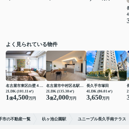
4
よく見られている物件
名古屋市東区白壁４丁目
名古屋市中村区名駅南２丁目
長久手市塚田
2LDK (101.11㎡)
2LDK (135.38㎡)
4LDK (86.01㎡)
2
1
4,500
3
2,000
3,650
億
万円
億
万円
万円
手市の不動産一覧
杁ヶ池公園駅
ユニーブル長久手南テラス