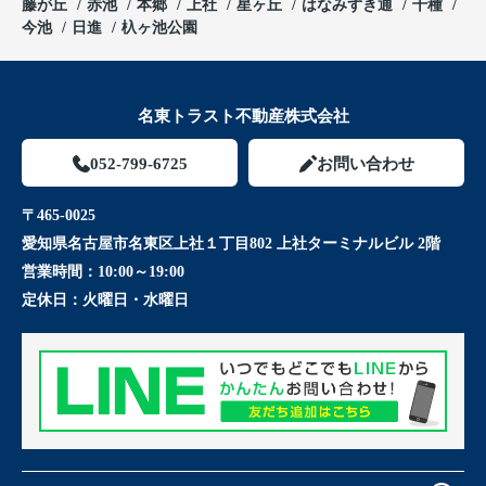
藤が丘
赤池
本郷
上社
星ヶ丘
はなみずき通
千種
今池
日進
杁ヶ池公園
名東トラスト不動産株式会社
052-799-6725
お問い合わせ
〒465-0025
愛知県名古屋市名東区上社１丁目802 上社ターミナルビル 2階
営業時間：
10:00～19:00
定休日：
火曜日・水曜日