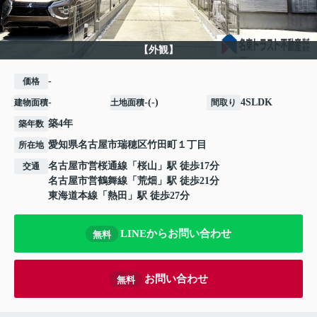
【外観】
-
価格
-
-(-)
4SLDK
建物面積
土地面積
間取り
築4年
築年数
愛知県
名古屋市瑞穂区
竹田町
１丁目
所在地
名古屋市営桜通線
「
桜山
」駅 徒歩17分
交通
名古屋市営鶴舞線
「
荒畑
」駅 徒歩21分
東海道本線
「
熱田
」駅 徒歩27分
LINEからお問い合わせ
無料
お問い合わせ
無料