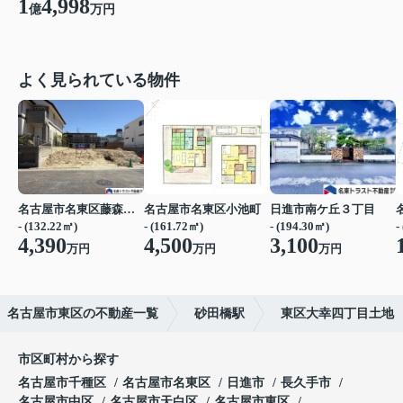
1
4,998
億
万円
よく見られている物件
名古屋市名東区藤森２丁目
名古屋市名東区小池町
日進市南ケ丘３丁目
- (132.22㎡)
- (161.72㎡)
- (194.30㎡)
-
4,390
4,500
3,100
万円
万円
万円
名古屋市東区の不動産一覧
砂田橋駅
東区大幸四丁目土地
市区町村から探す
名古屋市千種区
名古屋市名東区
日進市
長久手市
名古屋市中区
名古屋市天白区
名古屋市東区