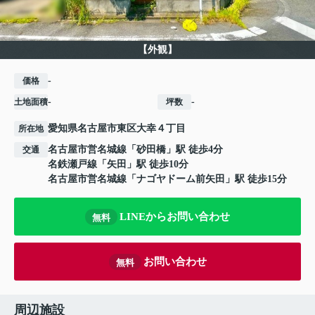
【外観】
-
価格
-
-
土地面積
坪数
愛知県
名古屋市東区
大幸
４丁目
所在地
名古屋市営名城線
「
砂田橋
」駅 徒歩4分
交通
名鉄瀬戸線
「
矢田
」駅 徒歩10分
名古屋市営名城線
「
ナゴヤドーム前矢田
」駅 徒歩15分
LINEからお問い合わせ
無料
お問い合わせ
無料
周辺施設