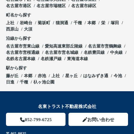
名古屋市港区
名古屋市瑞穂区
名古屋市緑区
町名から探す
上社
岩崎台
菊坂町
猫洞通
千種
本郷
栄
塚田
西原山
大須
沿線から探す
名古屋市営東山線
愛知高速東部丘陵線
名古屋市営鶴舞線
名古屋市営桜通線
名古屋市営名城線
名鉄豊田線
中央線
名鉄名古屋本線
名鉄瀬戸線
東海道本線
駅から探す
藤が丘
本郷
赤池
上社
星ヶ丘
はなみずき通
今池
日進
千種
杁ヶ池公園
名東トラスト不動産株式会社
052-799-6725
お問い合わせ
〒465-0025