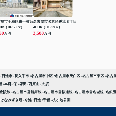
古屋市千種区東千種台
名古屋市名東区香流３丁目
DK (107.72㎡)
4LDK (105.99㎡)
90
3,580
万円
万円
日進市
長久手市
名古屋市中区
名古屋市天白区
名古屋市東区
名古
種
本郷
栄
塚田
西原山
大須
部丘陵線
名古屋市営鶴舞線
名古屋市営桜通線
名古屋市営名城線
名鉄
はなみずき通
今池
日進
千種
杁ヶ池公園