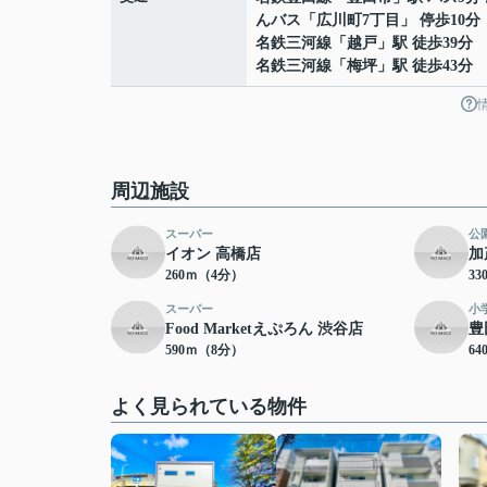
んバス「広川町7丁目」 停歩10分
名鉄三河線
「
越戸
」駅 徒歩39分
名鉄三河線
「
梅坪
」駅 徒歩43分
周辺施設
スーパー
公
イオン 高橋店
加
260ｍ（4分）
3
スーパー
小
Food Marketえぷろん 渋谷店
豊
590ｍ（8分）
6
よく見られている物件