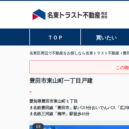
ＴＯＰ
買いたい
名東区周辺で不動産をお探しなら名東トラスト不動産
豊
この物
豊田市東山町一丁目戸建
-
愛知県
豊田市
東山町
１丁目
名鉄豊田線「豊田市」駅バス9分おいでんバス「広川町
名鉄三河線「梅坪」駅徒歩43分
1
/
3