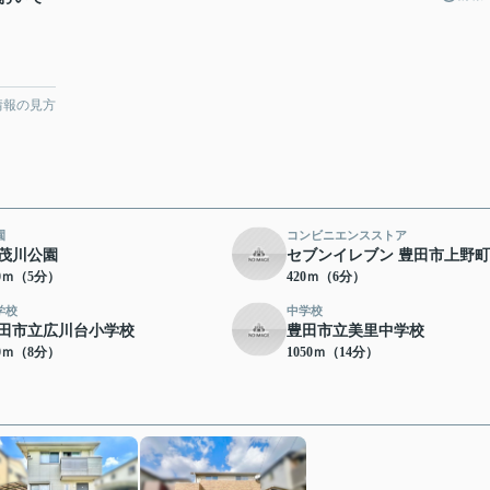
情報の見方
園
コンビニエンスストア
茂川公園
セブンイレブン 豊田市上野
30ｍ（5分）
420ｍ（6分）
学校
中学校
田市立広川台小学校
豊田市立美里中学校
40ｍ（8分）
1050ｍ（14分）