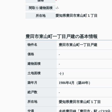
価格
-
間取り/建物面積
-/-
所在地
愛知県
豊田市
東山町
１丁目
豊田市東山町一丁目戸建の基本情報
物件名
豊田市東山町一丁目戸建
価格
-
建物面積
-
土地面積
-(-)
築年月
1986年4月（築40年）
総戸数
-
所在地
愛知県
豊田市
東山町
１丁目
交通
名鉄豊田線
「
豊田市
」駅 バス9分