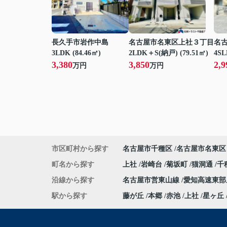
長久手市岩作中島
名古屋市名東区上社３丁目
名
3LDK (84.46㎡)
2LDK＋S(納戸) (79.51㎡)
4SL
3,380
3,850
2,9
万円
万円
市区町村から探す
名古屋市千種区
名古屋市名東区
町名から探す
上社
岩崎台
菊坂町
猫洞通
千
沿線から探す
名古屋市営東山線
愛知高速東
駅から探す
藤が丘
本郷
赤池
上社
星ヶ丘