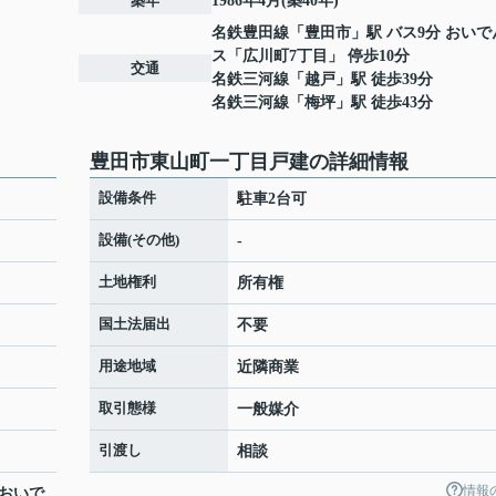
築年
1986年4月(築40年)
名鉄豊田線
「
豊田市
」駅 バス9分 おい
ス「広川町7丁目」 停歩10分
交通
名鉄三河線
「
越戸
」駅 徒歩39分
名鉄三河線
「
梅坪
」駅 徒歩43分
豊田市東山町一丁目戸建の詳細情報
設備条件
駐車2台可
設備(その他)
-
土地権利
所有権
国土法届出
不要
用途地域
近隣商業
取引態様
一般媒介
引渡し
相談
情報
 おいで