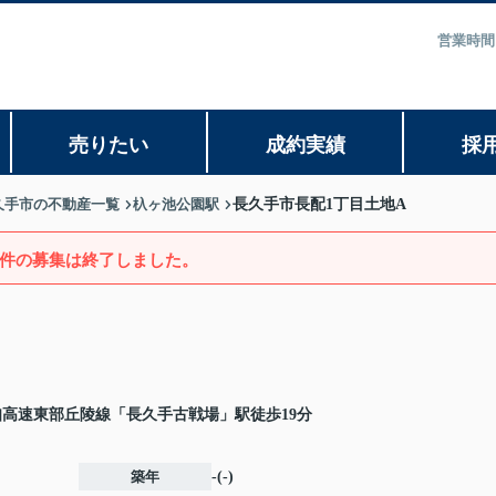
営業時間
売りたい
成約実績
採
久手市の不動産一覧
杁ヶ池公園駅
長久手市長配1丁目土地A
件の募集は終了しました。
知高速東部丘陵線「長久手古戦場」駅徒歩19分
築年
-(-)