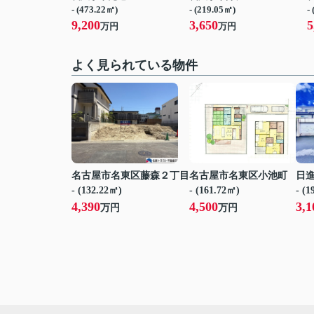
- (473.22㎡)
- (219.05㎡)
-
9,200
3,650
5
万円
万円
よく見られている物件
名古屋市名東区藤森２丁目
名古屋市名東区小池町
日
- (132.22㎡)
- (161.72㎡)
- (
4,390
4,500
3,1
万円
万円