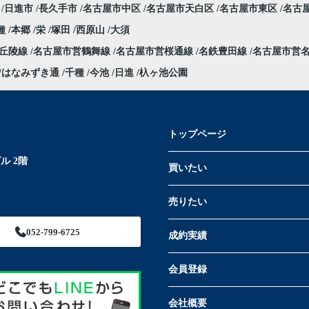
日進市
長久手市
名古屋市中区
名古屋市天白区
名古屋市東区
名古
種
本郷
栄
塚田
西原山
大須
部丘陵線
名古屋市営鶴舞線
名古屋市営桜通線
名鉄豊田線
名古屋市営
はなみずき通
千種
今池
日進
杁ヶ池公園
トップページ
ル 2階
買いたい
売りたい
052-799-6725
成約実績
会員登録
会社概要