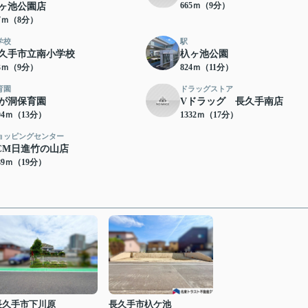
665ｍ（9分）
ヶ池公園店
17ｍ（8分）
学校
駅
久手市立南小学校
杁ヶ池公園
83ｍ（9分）
824ｍ（11分）
育園
ドラッグストア
が洞保育園
Vドラッグ 長久手南店
04ｍ（13分）
1332ｍ（17分）
ョッピングセンター
CM日進竹の山店
89ｍ（19分）
長久手市下川原
長久手市杁ケ池