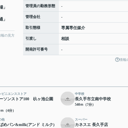
管理員の勤務形態
-
場
」
管理会社
-
通
」
取引態様
専属専任媒介
情報の見方
引渡し
相談
開発許可番号
-
情報
ンビニエンスストア
中学校
ーソンストア100 杁ヶ池公園
長久手市立南中学校
540ｍ（7分）
90ｍ（4分）
の他
スーパー
ばめパン&milk(アンド ミルク)
カネスエ 長久手店