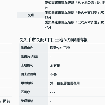
愛知高速東部丘陵線
「
杁ヶ池公園
」駅 徒
分
愛知高速東部丘陵線
「
長久手古戦場
」駅
交通
19分
愛知高速東部丘陵線
「
はなみずき通
」駅
22分
長久手市長配1丁目土地Aの詳細情報
設備条件
閑静な住宅地
設備(その他)
-
土地権利
所有権
国土法届出
不要
用途地域
第一種低層住居専用
区画数
- / -
管理形態
」駅 徒
-