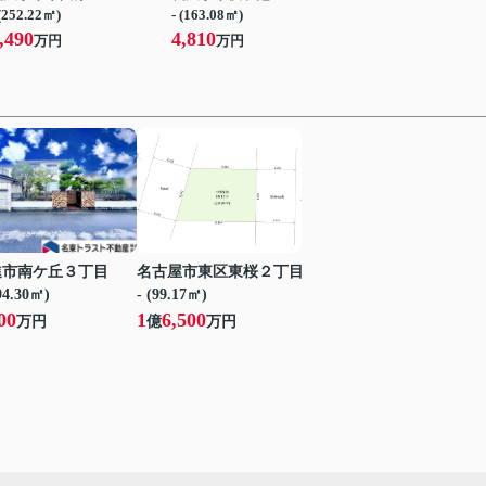
 (252.22㎡)
- (163.08㎡)
,490
4,810
万円
万円
進市南ケ丘３丁目
名古屋市東区東桜２丁目
194.30㎡)
- (99.17㎡)
00
1
6,500
万円
億
万円