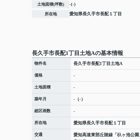
土地面積(坪数)
-(-)
所在地
愛知県
長久手市
長配
１丁目
長久手市長配1丁目土地Aの基本情報
物件名
長久手市長配1丁目土地A
価格
-
土地面積
-
築年月
-（-）
総区画数
-
所在地
愛知県
長久手市
長配
１丁目
交通
愛知高速東部丘陵線
「
杁ヶ池公園