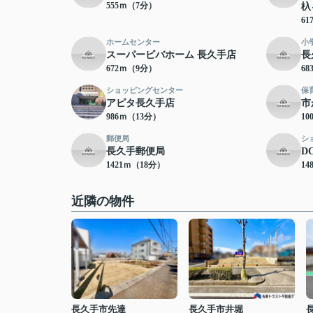
555ｍ（7分）
杁
6
ホームセンター
小
スーパービバホーム 長久手店
長
672ｍ（9分）
6
ショッピングセンター
保
アピタ長久手店
市
986ｍ（13分）
10
郵便局
シ
長久手郵便局
D
1421ｍ（18分）
14
近隣の物件
長久手市先達
長久手市井堀