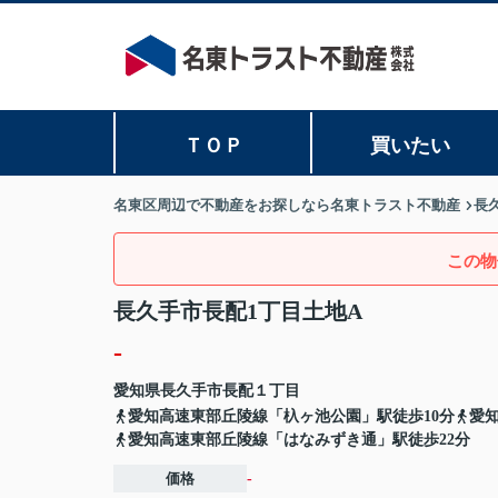
ＴＯＰ
買いたい
名東区周辺で不動産をお探しなら名東トラスト不動産
長
この物
長久手市長配1丁目土地A
-
愛知県
長久手市
長配
１丁目
愛知高速東部丘陵線「杁ヶ池公園」駅徒歩10分
愛
愛知高速東部丘陵線「はなみずき通」駅徒歩22分
価格
-