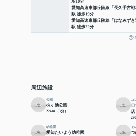
歩10分
愛知高速東部丘陵線
「
長久手古戦
駅 徒歩19分
愛知高速東部丘陵線
「
はなみずき
駅 徒歩22分
周辺施設
公園
コ
杁ヶ池公園
ロ
224ｍ（3分）
店
2
幼稚園
そ
愛知たいよう幼稚園
つ